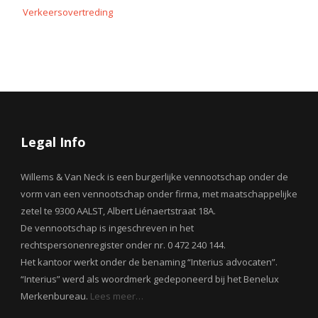
Verkeersovertreding
Legal Info
Willems & Van Neck is een burgerlijke vennootschap onder de
vorm van een vennootschap onder firma, met maatschappelijke
zetel te 9300 AALST, Albert Liénaertstraat 18A.
De vennootschap is ingeschreven in het
rechtspersonenregister onder nr. 0 472 240 144.
Het kantoor werkt onder de benaming “Interius advocaten”.
“Interius” werd als woordmerk gedeponeerd bij het Benelux
Merkenbureau.
Lees meer…