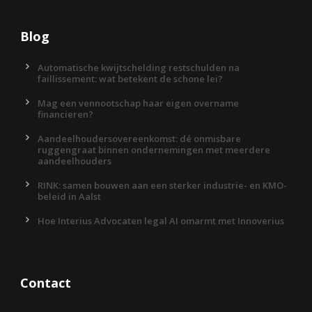
Blog
Automatische kwijtschelding restschulden na
faillissement: wat betekent de schone lei?
Mag een vennootschap haar eigen overname
financieren?
Aandeelhoudersovereenkomst: dé onmisbare
ruggengraat binnen ondernemingen met meerdere
aandeelhouders
RINK: samen bouwen aan een sterker industrie- en KMO-
beleid in Aalst
Hoe Interius Advocaten legal AI omarmt met Innoverius
Contact