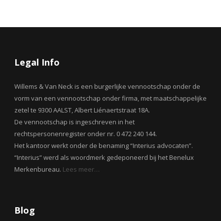
Legal Info
Willems & Van Neck is een burgerlijke vennootschap onder de
vorm van een vennootschap onder firma, met maatschappelijke
zetel te 9300 AALST, Albert Liénaertstraat 18A.
De vennootschap is ingeschreven in het
rechtspersonenregister onder nr. 0 472 240 144.
Het kantoor werkt onder de benaming “Interius advocaten”.
“Interius” werd als woordmerk gedeponeerd bij het Benelux
Merkenbureau.
Lees meer…
Blog