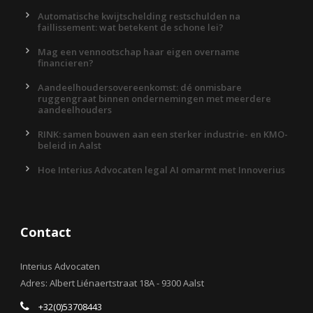
Automatische kwijtschelding restschulden na
faillissement: wat betekent de schone lei?
Mag een vennootschap haar eigen overname
financieren?
Aandeelhoudersovereenkomst: dé onmisbare
ruggengraat binnen ondernemingen met meerdere
aandeelhouders
RINK: samen bouwen aan een sterker industrie- en KMO-
beleid in Aalst
Hoe Interius Advocaten legal AI omarmt met Innoverius
Contact
Interius Advocaten
Adres: Albert Liénaertstraat 18A - 9300 Aalst
+32(0)53708443