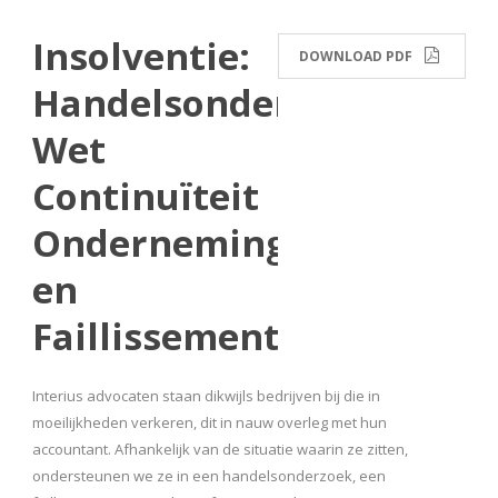
Insolventie:
DOWNLOAD PDF
Handelsonderzoek,
Wet
Continuïteit
Ondernemingen
en
Faillissement
Interius advocaten staan dikwijls bedrijven bij die in
moeilijkheden verkeren, dit in nauw overleg met hun
accountant. Afhankelijk van de situatie waarin ze zitten,
ondersteunen we ze in een handelsonderzoek, een