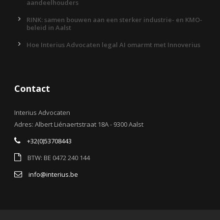
aandeelhouders
RINK: samen bouwen aan een sterker industrie- en KMO-
beleid in Aalst
Hoe Interius Advocaten legal AI omarmt met Innoverius
Contact
Interius Advocaten
Adres: Albert Liénaertstraat 18A - 9300 Aalst
+32(0)53708443
BTW: BE 0472 240 144
info@interius.be