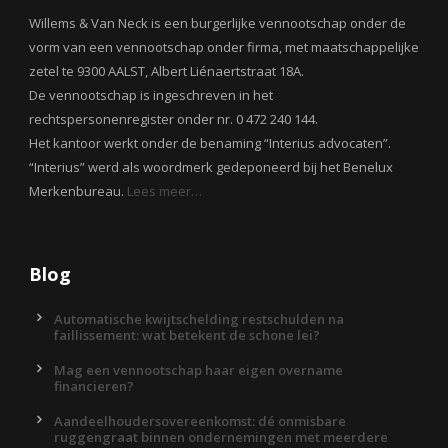
Willems & Van Neck is een burgerlijke vennootschap onder de
vorm van een vennootschap onder firma, met maatschappelijke
zetel te 9300 AALST, Albert Liénaertstraat 18A.
De vennootschap is ingeschreven in het
rechtspersonenregister onder nr. 0 472 240 144.
Het kantoor werkt onder de benaming “Interius advocaten”.
“Interius” werd als woordmerk gedeponeerd bij het Benelux
Merkenbureau.
Lees meer…
Blog
Automatische kwijtschelding restschulden na
faillissement: wat betekent de schone lei?
Mag een vennootschap haar eigen overname
financieren?
Aandeelhoudersovereenkomst: dé onmisbare
ruggengraat binnen ondernemingen met meerdere