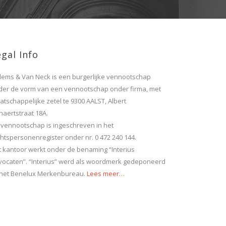
gal Info
llems & Van Neck is een burgerlijke vennootschap
der de vorm van een vennootschap onder firma, met
tschappelijke zetel te 9300 AALST, Albert
naertstraat 18A.
 vennootschap is ingeschreven in het
htspersonenregister onder nr. 0 472 240 144.
t kantoor werkt onder de benaming “Interius
vocaten”. “Interius” werd als woordmerk gedeponeerd
j het Benelux Merkenbureau.
Lees meer…