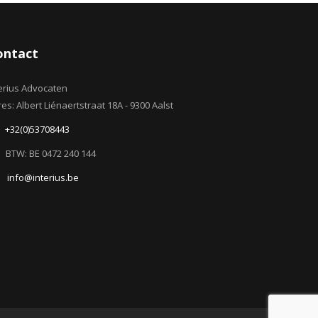
ontact
erius Advocaten
es: Albert Liénaertstraat 18A - 9300 Aalst
+32(0)53708443
BTW: BE 0472 240 144
info@interius.be