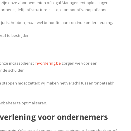
Dan zijn onze abonnementen of Legal Management-oplossingen
rtner, tijdelijk of structureel — op kantoor of vanop afstand.
e jurist hebben, maar wel behoefte aan continue ondersteuning.
raf te bestrijden.
 onze incassodienst
Invordering.be
zorgen we voor een
ande schulden.
he stappen moet zetten: wij maken het verschil tussen ‘onbetaald’
enbeheer te optimaliseren.
stverlening voor ondernemers
emerszin. Of je nu advies zoekt, een contract wil laten checken, of