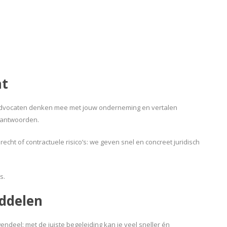
at
advocaten denken mee met jouw onderneming en vertalen
e antwoorden.
cht of contractuele risico’s: we geven snel en concreet juridisch
s.
ddelen
egendeel: met de juiste begeleiding kan je veel sneller én