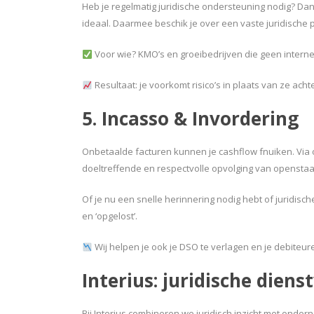
Heb je regelmatig juridische ondersteuning nodig? 
ideaal. Daarmee beschik je over een vaste juridische pa
Voor wie? KMO’s en groeibedrijven die geen intern
Resultaat: je voorkomt risico’s in plaats van ze achte
5. Incasso & Invordering
Onbetaalde facturen kunnen je cashflow fnuiken. Via
doeltreffende en respectvolle opvolging van opensta
Of je nu een snelle herinnering nodig hebt of juridisc
en ‘opgelost’.
Wij helpen je ook je DSO te verlagen en je debiteur
Interius: juridische dien
Bij Interius combineren we juridisch inzicht met ondern