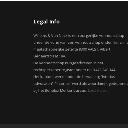
Legal Info
Willems & Van Neck is een burgerlijke vennootschap
onder de vorm van een vennootschap onder firma, m
maatschappelijke zetel te 9300 AALST, Albert
Liénaertstraat 18A.
De vennootschap is ingeschreven in het
rechtspersonenregister onder nr. 0 472 240 144.
Het kantoor werkt onder de benaming “Interius
advocaten”. “Interius” werd als woordmerk gedepone
bij het Benelux Merkenbureau.
Lees meer…