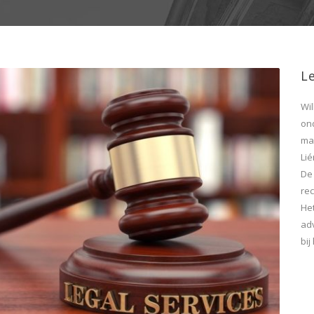
Le
Wi
on
maa
Lié
De
rec
He
ad
bi