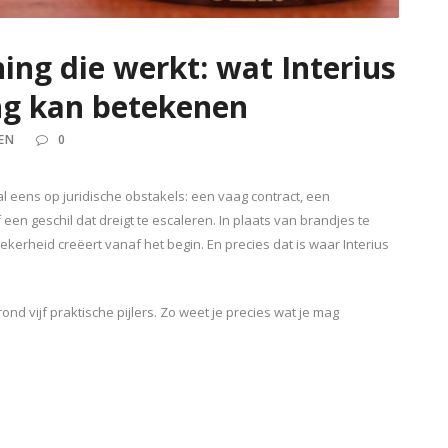
ning die werkt: wat Interius
g kan betekenen
EN
0
l eens op juridische obstakels: een vaag contract, een
een geschil dat dreigt te escaleren. In plaats van brandjes te
zekerheid creëert vanaf het begin. En precies dat is waar Interius
nd vijf praktische pijlers. Zo weet je precies wat je mag