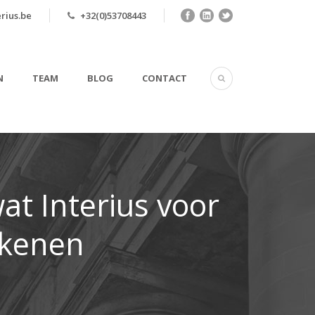
rius.be
+32(0)53708443
N
TEAM
BLOG
CONTACT
at Interius voor
ekenen