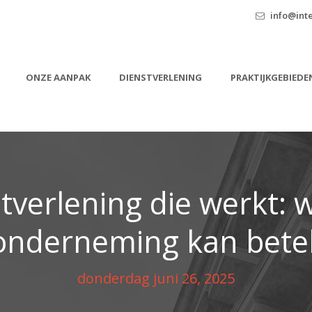
info@inte
ONZE AANPAK
DIENSTVERLENING
PRAKTIJKGEBIEDE
stverlening die werkt: w
onderneming kan bet
donderdag juni 26, 2025