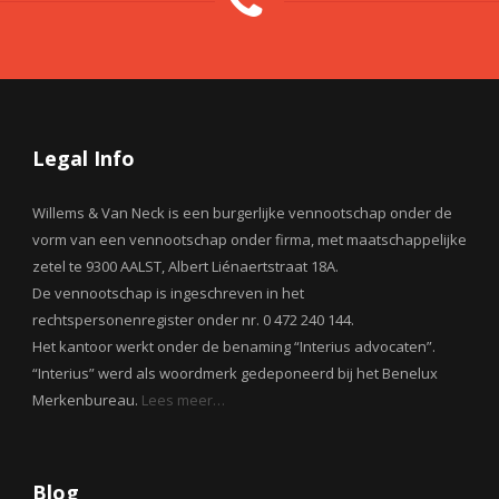
Legal Info
Willems & Van Neck is een burgerlijke vennootschap onder de
vorm van een vennootschap onder firma, met maatschappelijke
zetel te 9300 AALST, Albert Liénaertstraat 18A.
De vennootschap is ingeschreven in het
rechtspersonenregister onder nr. 0 472 240 144.
Het kantoor werkt onder de benaming “Interius advocaten”.
“Interius” werd als woordmerk gedeponeerd bij het Benelux
Merkenbureau.
Lees meer…
Blog