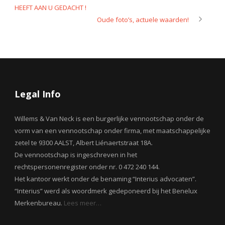
HEEFT AAN U GEDACHT !
Oude foto’s, actuele waarden!
Legal Info
Willems & Van Neck is een burgerlijke vennootschap onder de
vorm van een vennootschap onder firma, met maatschappelijke
zetel te 9300 AALST, Albert Liénaertstraat 18A.
De vennootschap is ingeschreven in het
rechtspersonenregister onder nr. 0 472 240 144.
Het kantoor werkt onder de benaming “Interius advocaten”.
“Interius” werd als woordmerk gedeponeerd bij het Benelux
Merkenbureau.
Lees meer…