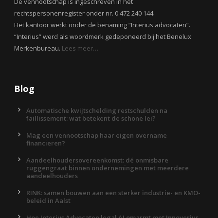
De vennootschap is ingeschreven in het
rechtspersonenregister onder nr. 0 472 240 144.
Het kantoor werkt onder de benaming “Interius advocaten”.
“Interius” werd als woordmerk gedeponeerd bij het Benelux
Merkenbureau.
Lees meer…
Blog
Automatische kwijtschelding restschulden na
faillissement: wat betekent de schone lei?
Mag een vennootschap haar eigen overname
financieren?
Aandeelhoudersovereenkomst: dé onmisbare
ruggengraat binnen ondernemingen met meerdere
aandeelhouders
RINK: samen bouwen aan een sterker industrie- en KMO-
beleid in Aalst
Hoe Interius Advocaten legal AI omarmt met Innoverius