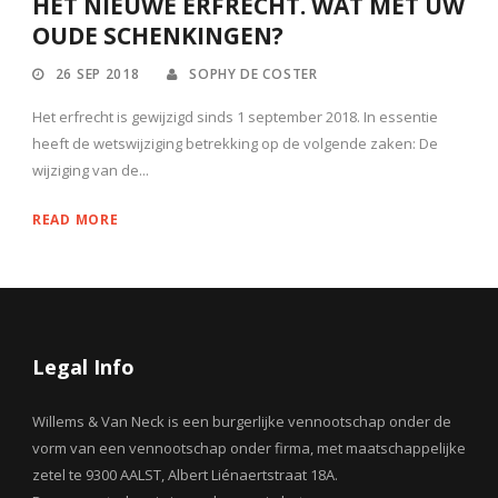
HET NIEUWE ERFRECHT. WAT MET UW
OUDE SCHENKINGEN?
26 SEP 2018
SOPHY DE COSTER
Het erfrecht is gewijzigd sinds 1 september 2018. In essentie
heeft de wetswijziging betrekking op de volgende zaken: De
wijziging van de...
READ MORE
Legal Info
Willems & Van Neck is een burgerlijke vennootschap onder de
vorm van een vennootschap onder firma, met maatschappelijke
zetel te 9300 AALST, Albert Liénaertstraat 18A.