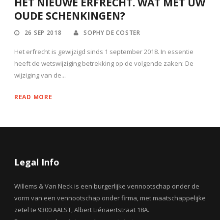
HET NIEUWE ERFRECHT. WAT MET UW
OUDE SCHENKINGEN?
26 SEP 2018
SOPHY DE COSTER
Het erfrecht is gewijzigd sinds 1 september 2018. In essentie
heeft de wetswijziging betrekking op de volgende zaken: De
wijziging van de...
READ MORE
Legal Info
Willems & Van Neck is een burgerlijke vennootschap onder de
vorm van een vennootschap onder firma, met maatschappelijke
zetel te 9300 AALST, Albert Liénaertstraat 18A.