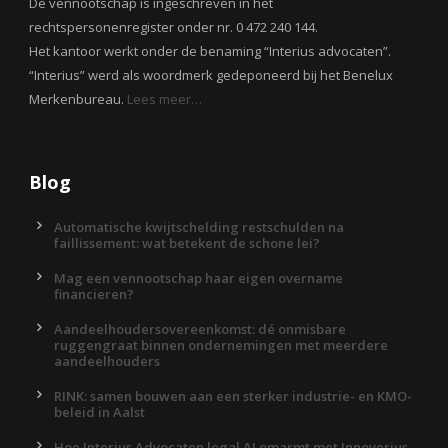
De vennootschap is ingeschreven in het
rechtspersonenregister onder nr. 0 472 240 144.
Het kantoor werkt onder de benaming “Interius advocaten”.
“Interius” werd als woordmerk gedeponeerd bij het Benelux
Merkenbureau.
Lees meer…
Blog
Automatische kwijtschelding restschulden na
faillissement: wat betekent de schone lei?
Mag een vennootschap haar eigen overname
financieren?
Aandeelhoudersovereenkomst: dé onmisbare
ruggengraat binnen ondernemingen met meerdere
aandeelhouders
RINK: samen bouwen aan een sterker industrie- en KMO-
beleid in Aalst
Hoe Interius Advocaten legal AI omarmt met Innoverius