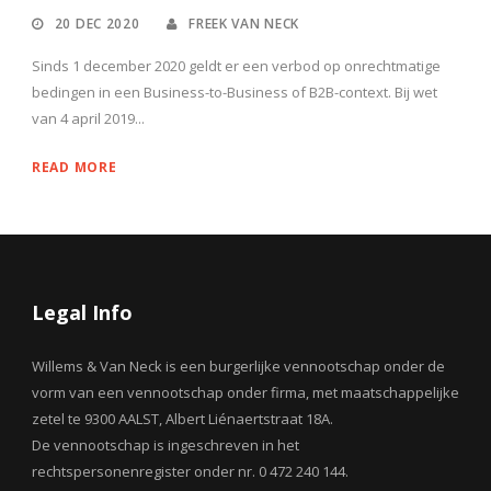
20 DEC 2020
FREEK VAN NECK
Sinds 1 december 2020 geldt er een verbod op onrechtmatige
bedingen in een Business-to-Business of B2B-context. Bij wet
van 4 april 2019...
READ MORE
Legal Info
Willems & Van Neck is een burgerlijke vennootschap onder de
vorm van een vennootschap onder firma, met maatschappelijke
zetel te 9300 AALST, Albert Liénaertstraat 18A.
De vennootschap is ingeschreven in het
rechtspersonenregister onder nr. 0 472 240 144.