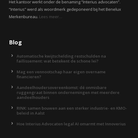
Het kantoor werkt onder de benaming “Interius advocaten”.
“Interius” werd als woordmerk gedeponeerd bij het Benelux
Merkenbureau.
Lees meer…
Blog
Automatische kwijtschelding restschulden na
faillissement: wat betekent de schone lei?
Mag een vennootschap haar eigen overname
financieren?
Aandeelhoudersovereenkomst: dé onmisbare
ruggengraat binnen ondernemingen met meerdere
aandeelhouders
RINK: samen bouwen aan een sterker industrie- en KMO-
beleid in Aalst
Hoe Interius Advocaten legal AI omarmt met Innoverius