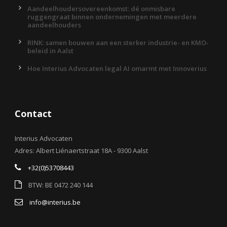
Aandeelhoudersovereenkomst: dé onmisbare
ruggengraat binnen ondernemingen met meerdere
aandeelhouders
RINK: samen bouwen aan een sterker industrie- en KMO-
beleid in Aalst
Hoe Interius Advocaten legal AI omarmt met Innoverius
Contact
Interius Advocaten
Adres: Albert Liénaertstraat 18A - 9300 Aalst
+32(0)53708443
BTW: BE 0472 240 144
info@interius.be