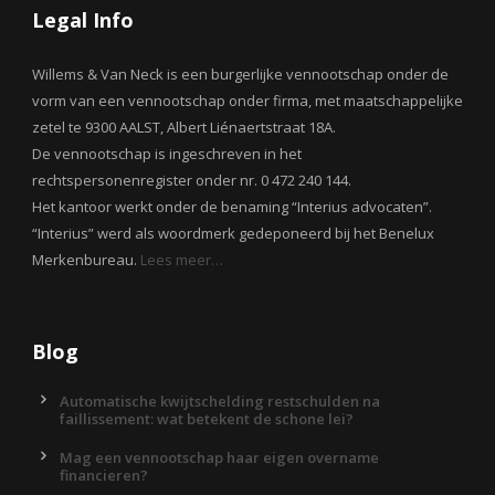
Legal Info
Willems & Van Neck is een burgerlijke vennootschap onder de
vorm van een vennootschap onder firma, met maatschappelijke
zetel te 9300 AALST, Albert Liénaertstraat 18A.
De vennootschap is ingeschreven in het
rechtspersonenregister onder nr. 0 472 240 144.
Het kantoor werkt onder de benaming “Interius advocaten”.
“Interius” werd als woordmerk gedeponeerd bij het Benelux
Merkenbureau.
Lees meer…
Blog
Automatische kwijtschelding restschulden na
faillissement: wat betekent de schone lei?
Mag een vennootschap haar eigen overname
financieren?