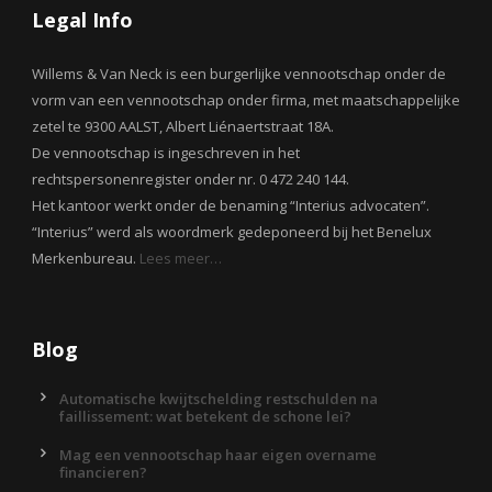
Legal Info
Willems & Van Neck is een burgerlijke vennootschap onder de
vorm van een vennootschap onder firma, met maatschappelijke
zetel te 9300 AALST, Albert Liénaertstraat 18A.
De vennootschap is ingeschreven in het
rechtspersonenregister onder nr. 0 472 240 144.
Het kantoor werkt onder de benaming “Interius advocaten”.
“Interius” werd als woordmerk gedeponeerd bij het Benelux
Merkenbureau.
Lees meer…
Blog
Automatische kwijtschelding restschulden na
faillissement: wat betekent de schone lei?
Mag een vennootschap haar eigen overname
financieren?