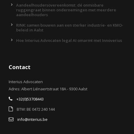
Aandeelhoudersovereenkomst: dé onmisbare
ruggengraat binnen ondernemingen met meerdere
aandeelhouders
RINK: samen bouwen aan een sterker industrie- en KMO-
beleid in Aalst
Hoe Interius Advocaten legal AI omarmt met Innoverius
Contact
Interius Advocaten
Adres: Albert Liénaertstraat 18A - 9300 Aalst
+32(0)53708443
BTW: BE 0472 240 144
info@interius.be