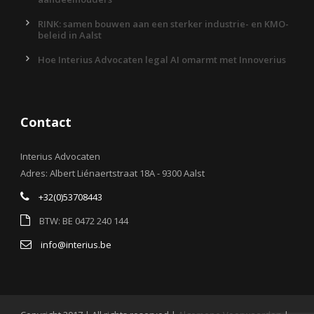
RINK: samen bouwen aan een sterker industrie- en KMO-
beleid in Aalst
Hoe Interius Advocaten legal AI omarmt met Innoverius
Contact
Interius Advocaten
Adres: Albert Liénaertstraat 18A - 9300 Aalst
+32(0)53708443
BTW: BE 0472 240 144
info@interius.be