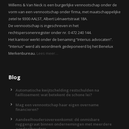
Willems & Van Neck is een burgerlijke vennootschap onder de
vorm van een vennootschap onder firma, met maatschappelijke
zetel te 9300 AALST, Albert Liénaertstraat 18A.
De vennootschap is ingeschreven in het
rechtspersonenregister onder nr. 0 472 240 144.
Het kantoor werkt onder de benaming “Interius advocaten”.
“Interius” werd als woordmerk gedeponeerd bij het Benelux
Merkenbureau.
Lees meer…
Blog
Automatische kwijtschelding restschulden na
faillissement: wat betekent de schone lei?
Mag een vennootschap haar eigen overname
financieren?
Aandeelhoudersovereenkomst: dé onmisbare
ruggengraat binnen ondernemingen met meerdere
aandeelhouders