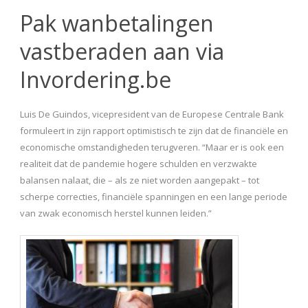
Pak wanbetalingen
vastberaden aan via
Invordering.be
Luis De Guindos, vicepresident van de Europese Centrale Bank
formuleert in zijn rapport optimistisch te zijn dat de financiële en
economische omstandigheden terugveren. “Maar er is ook een
realiteit dat de pandemie hogere schulden en verzwakte
balansen nalaat, die – als ze niet worden aangepakt – tot
scherpe correcties, financiële spanningen en een lange periode
van zwak economisch herstel kunnen leiden.”