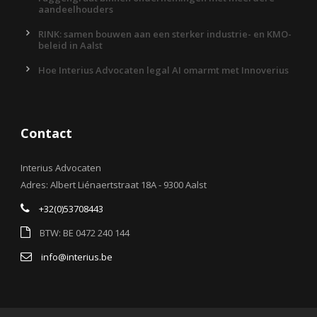
aandeelhouders
RINK: samen bouwen aan een sterker industrie- en KMO-
beleid in Aalst
Hoe Interius Advocaten legal AI omarmt met Innoverius
Contact
Interius Advocaten
Adres: Albert Liénaertstraat 18A - 9300 Aalst
+32(0)53708443
BTW: BE 0472 240 144
info@interius.be