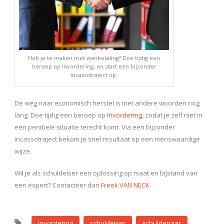
Heb je te maken met wanbetaling? Doe tijdig een
beroep op Invordering, en start een bijzonder
incassotraject op.
De weg naar economisch herstel is met andere woorden nog
lang. Doe tijdig een beroep op
Invordering
, zodat je zelf niet in
een penibele situatie terecht komt. Via een bijzonder
incassotraject bekom je snel resultaat op een menswaardige
wijze.
Wil je als schuldeiser een oplossing op maat en bijstand van
een expert? Contacteer dan
Freek VAN NECK.
invordering
schuldeiser
schuldenaar