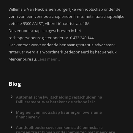
Willems & Van Neck is een burgerlijke vennootschap onder de
vorm van een vennootschap onder firma, met maatschappelijke
zetel te 9300 AALST, Albert Liénaertstraat 18A.
De vennootschap is ingeschreven in het
rechtspersonenregister onder nr. 0 472 240 144.
Het kantoor werkt onder de benaming “Interius advocaten”.
“Interius” werd als woordmerk gedeponeerd bij het Benelux
Merkenbureau.
Lees meer…
Blog
Automatische kwijtschelding restschulden na
faillissement: wat betekent de schone lei?
Mag een vennootschap haar eigen overname
financieren?
Aandeelhoudersovereenkomst: dé onmisbare
ruggengraat binnen ondernemingen met meerdere