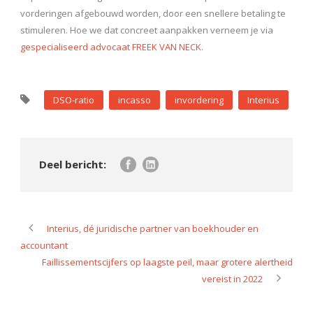
vorderingen afgebouwd worden, door een snellere betaling te
stimuleren. Hoe we dat concreet aanpakken verneem je via
gespecialiseerd advocaat FREEK VAN NECK
.
DSO-ratio
incasso
invordering
Interius
Interius, dé juridische partner van boekhouder en
accountant
Faillissementscijfers op laagste peil, maar grotere alertheid
vereist in 2022