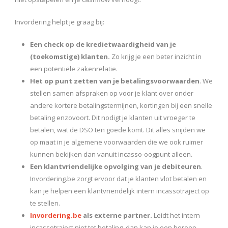
Invordering helpt je graag bij:
Een check op de kredietwaardigheid van je
(toekomstige) klanten.
Zo krijg je een beter inzicht in
een potentiële zakenrelatie.
Het op punt zetten van je betalingsvoorwaarden
. We
stellen samen afspraken op voor je klant over onder
andere kortere betalingstermijnen, kortingen bij een snelle
betaling enzovoort. Dit nodigt je klanten uit vroeger te
betalen, wat de DSO ten goede komt. Dit alles snijden we
op maat in je algemene voorwaarden die we ook ruimer
kunnen bekijken dan vanuit incasso-oogpunt alleen.
Een klantvriendelijke opvolging van je debiteuren
.
Invordering.be zorgt ervoor dat je klanten vlot betalen en
kan je helpen een klantvriendelijk intern incassotraject op
te stellen.
Invordering.be
als externe partner.
Leidt het intern
incassotraject niet tot betaling, dan kan je een beroep