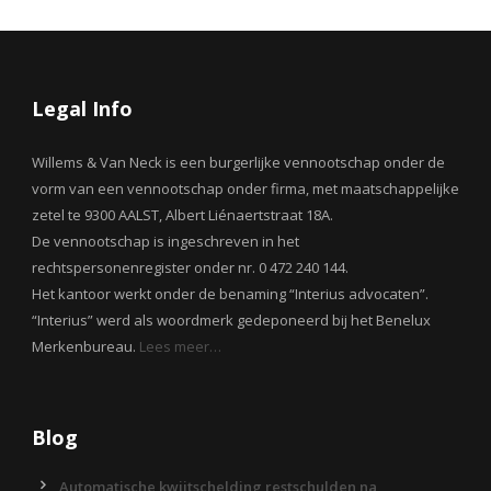
Legal Info
Willems & Van Neck is een burgerlijke vennootschap onder de
vorm van een vennootschap onder firma, met maatschappelijke
zetel te 9300 AALST, Albert Liénaertstraat 18A.
De vennootschap is ingeschreven in het
rechtspersonenregister onder nr. 0 472 240 144.
Het kantoor werkt onder de benaming “Interius advocaten”.
“Interius” werd als woordmerk gedeponeerd bij het Benelux
Merkenbureau.
Lees meer…
Blog
Automatische kwijtschelding restschulden na