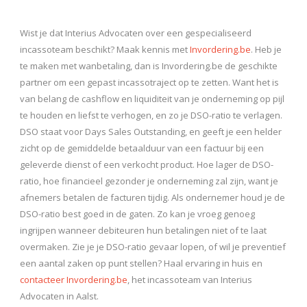
Wist je dat Interius Advocaten over een gespecialiseerd
incassoteam beschikt? Maak kennis met
Invordering.be
. Heb je
te maken met wanbetaling, dan is Invordering.be de geschikte
partner om een gepast incassotraject op te zetten. Want het is
van belang de cashflow en liquiditeit van je onderneming op pijl
te houden en liefst te verhogen, en zo je DSO-ratio te verlagen.
DSO staat voor Days Sales Outstanding, en geeft je een helder
zicht op de gemiddelde betaalduur van een factuur bij een
geleverde dienst of een verkocht product. Hoe lager de DSO-
ratio, hoe financieel gezonder je onderneming zal zijn, want je
afnemers betalen de facturen tijdig. Als ondernemer houd je de
DSO-ratio best goed in de gaten. Zo kan je vroeg genoeg
ingrijpen wanneer debiteuren hun betalingen niet of te laat
overmaken. Zie je je DSO-ratio gevaar lopen, of wil je preventief
een aantal zaken op punt stellen? Haal ervaring in huis en
contacteer Invordering.be
, het incassoteam van Interius
Advocaten in Aalst.