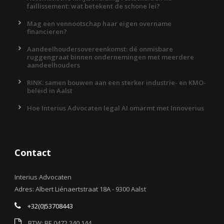
faillissement: wat betekent de schone lei?
Mag een vennootschap haar eigen overname
financieren?
Aandeelhoudersovereenkomst: dé onmisbare
ruggengraat binnen ondernemingen met meerdere
aandeelhouders
RINK: samen bouwen aan een sterker industrie- en KMO-
beleid in Aalst
Hoe Interius Advocaten legal AI omarmt met Innoverius
Contact
Interius Advocaten
Adres: Albert Liénaertstraat 18A - 9300 Aalst
+32(0)53708443
BTW: BE 0472 240 144