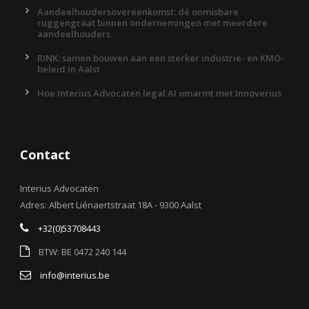
Aandeelhoudersovereenkomst: dé onmisbare
ruggengraat binnen ondernemingen met meerdere
aandeelhouders
RINK: samen bouwen aan een sterker industrie- en KMO-
beleid in Aalst
Hoe Interius Advocaten legal AI omarmt met Innoverius
Contact
Interius Advocaten
Adres: Albert Liénaertstraat 18A - 9300 Aalst
+32(0)53708443
BTW: BE 0472 240 144
info@interius.be