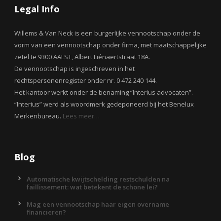
Legal Info
Willems & Van Neck is een burgerlijke vennootschap onder de
vorm van een vennootschap onder firma, met maatschappelijke
zetel te 9300 AALST, Albert Liénaertstraat 18A.
De vennootschap is ingeschreven in het
rechtspersonenregister onder nr. 0 472 240 144.
Het kantoor werkt onder de benaming “Interius advocaten”.
“Interius” werd als woordmerk gedeponeerd bij het Benelux
Merkenbureau.
Lees meer…
Blog
Automatische kwijtschelding restschulden na
faillissement: wat betekent de schone lei?
Mag een vennootschap haar eigen overname
financieren?