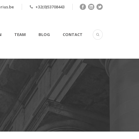
rius.be
+32(0)53708443
N
TEAM
BLOG
CONTACT