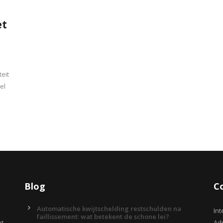
et
eit
el
Blog
C
Automatische kwijtschelding restschulden na
Int
faillissement: wat betekent de schone lei?
et
Adr