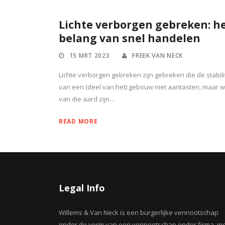
Lichte verborgen gebreken: h
belang van snel handelen
15 MRT 2023
FREEK VAN NECK
Lichte verborgen gebreken zijn gebreken die de stabilit
van een (deel van het) gebouw niet aantasten, maar w
van die aard zijn...
READ MORE
Legal Info
Willems & Van Neck is een burgerlijke vennootschap
onder de vorm van een vennootschap onder firma, m