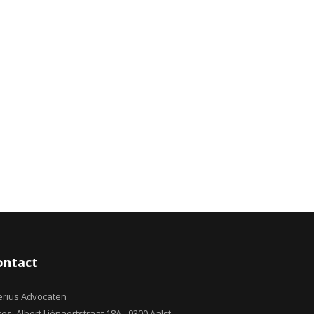
ontact
erius Advocaten
es: Albert Liénaertstraat 18A - 9300 Aalst