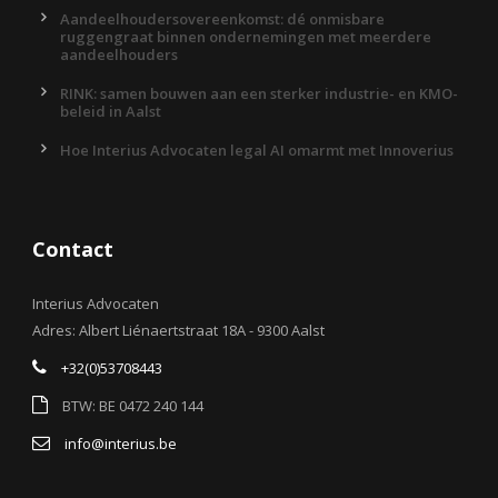
Aandeelhoudersovereenkomst: dé onmisbare
ruggengraat binnen ondernemingen met meerdere
aandeelhouders
RINK: samen bouwen aan een sterker industrie- en KMO-
beleid in Aalst
Hoe Interius Advocaten legal AI omarmt met Innoverius
Contact
Interius Advocaten
Adres: Albert Liénaertstraat 18A - 9300 Aalst
+32(0)53708443
BTW: BE 0472 240 144
info@interius.be