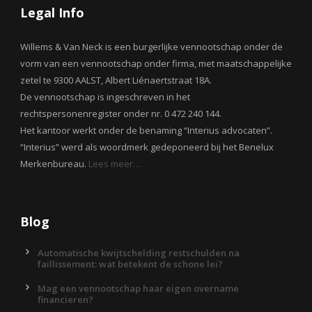
Legal Info
Willems & Van Neck is een burgerlijke vennootschap onder de
vorm van een vennootschap onder firma, met maatschappelijke
zetel te 9300 AALST, Albert Liénaertstraat 18A.
De vennootschap is ingeschreven in het
rechtspersonenregister onder nr. 0 472 240 144.
Het kantoor werkt onder de benaming “Interius advocaten”.
“Interius” werd als woordmerk gedeponeerd bij het Benelux
Merkenbureau.
Lees meer…
Blog
Automatische kwijtschelding restschulden na
faillissement: wat betekent de schone lei?
Mag een vennootschap haar eigen overname
financieren?