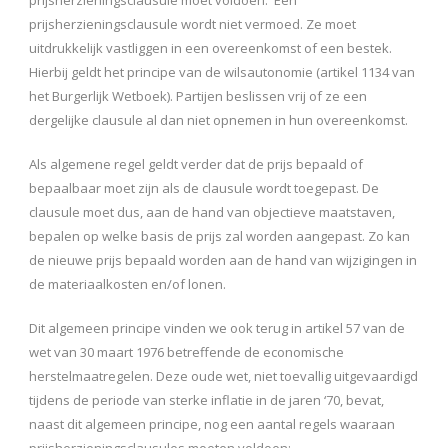
prijsherzieningsclausule wordt niet vermoed. Ze moet
uitdrukkelijk vastliggen in een overeenkomst of een bestek.
Hierbij geldt het principe van de wilsautonomie (artikel 1134 van
het Burgerlijk Wetboek). Partijen beslissen vrij of ze een
dergelijke clausule al dan niet opnemen in hun overeenkomst.
Als algemene regel geldt verder dat de prijs bepaald of
bepaalbaar moet zijn als de clausule wordt toegepast. De
clausule moet dus, aan de hand van objectieve maatstaven,
bepalen op welke basis de prijs zal worden aangepast. Zo kan
de nieuwe prijs bepaald worden aan de hand van wijzigingen in
de materiaalkosten en/of lonen.
Dit algemeen principe vinden we ook terug in artikel 57 van de
wet van 30 maart 1976 betreffende de economische
herstelmaatregelen. Deze oude wet, niet toevallig uitgevaardigd
tijdens de periode van sterke inflatie in de jaren ‘70, bevat,
naast dit algemeen principe, nog een aantal regels waaraan
prijsherzieningsclausules moeten voldoen: