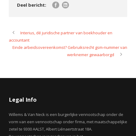
Interius, dé juridische partner van boekhouder en
accountant
Einde arbeidsovereenkomst? Gebruiksrecht gsm-nummer van
werknemer gewaarborgd
Legal Info
Willems & Van Neck is een burgerlijke vennootschap onder de
vorm van een vennootschap onder firma, met maatschappelijke
zetel te 9300 AALST, Albert Liénaertstraat 18A.