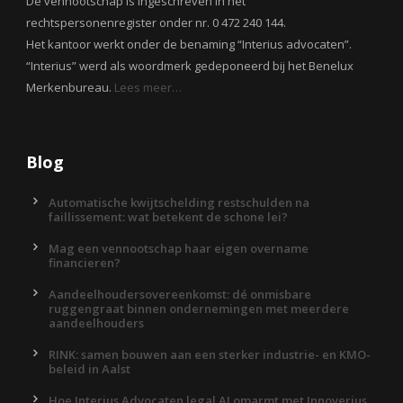
De vennootschap is ingeschreven in het
rechtspersonenregister onder nr. 0 472 240 144.
Het kantoor werkt onder de benaming “Interius advocaten”.
“Interius” werd als woordmerk gedeponeerd bij het Benelux
Merkenbureau.
Lees meer…
Blog
Automatische kwijtschelding restschulden na
faillissement: wat betekent de schone lei?
Mag een vennootschap haar eigen overname
financieren?
Aandeelhoudersovereenkomst: dé onmisbare
ruggengraat binnen ondernemingen met meerdere
aandeelhouders
RINK: samen bouwen aan een sterker industrie- en KMO-
beleid in Aalst
Hoe Interius Advocaten legal AI omarmt met Innoverius