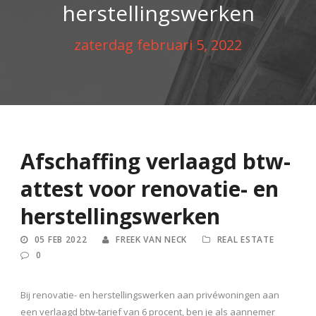
herstellingswerken
zaterdag februari 5, 2022
Afschaffing verlaagd btw-
attest voor renovatie- en
herstellingswerken
05 FEB 2022
FREEK VAN NECK
REAL ESTATE
0
Bij renovatie- en herstellingswerken aan privéwoningen aan
een verlaagd btw-tarief van 6 procent, ben je als aannemer