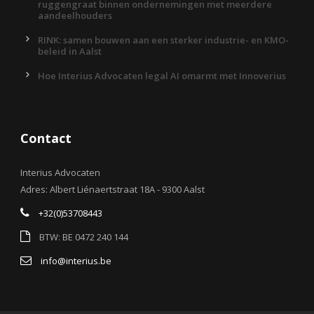
ruggengraat binnen ondernemingen met meerdere
aandeelhouders
RINK: samen bouwen aan een sterker industrie- en KMO-
beleid in Aalst
Hoe Interius Advocaten legal AI omarmt met Innoverius
Contact
Interius Advocaten
Adres: Albert Liénaertstraat 18A - 9300 Aalst
+32(0)53708443
BTW: BE 0472 240 144
info@interius.be