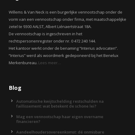
Willems & Van Neck is een burgerlijke vennootschap onder de
vorm van een vennootschap onder firma, met maatschappelijke
zetel te 9300 AALST, Albert Liénaertstraat 18A.
De vennootschap is ingeschreven in het
rechtspersonenregister onder nr. 0 472 240 144.
Het kantoor werkt onder de benaming “Interius advocaten”.
“Interius” werd als woordmerk gedeponeerd bij het Benelux
Merkenbureau.
Lees meer…
Blog
Automatische kwijtschelding restschulden na
faillissement: wat betekent de schone lei?
Mag een vennootschap haar eigen overname
financieren?
Aandeelhoudersovereenkomst: dé onmisbare