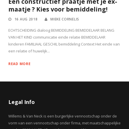
Een constructief praatje met je ex-
maatje ? Kies voor bemiddeling!
16 AUG 2018
MIEKE CORNELIS
ECHTSCHEIDING dialoog BEMIDDELING BEMIDDELAAR BELANG
VAN HET KIND communicatie einde relatie BEMIDDELAAR
kinderen FAMILIAAL GESCHIL bemiddeling Context Het einde van
een relatie of huwelijk...
READ MORE
Legal Info
Willems & Van Neck is een burgerlijke vennootschap onder de
vorm van een vennootschap onder firma, met maatschappelijke