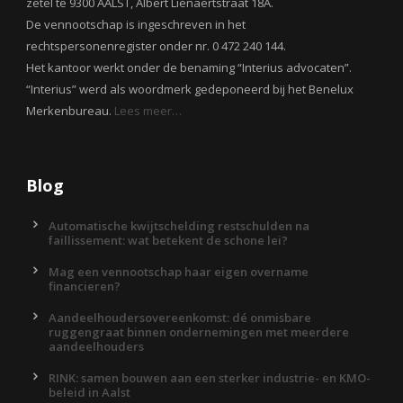
zetel te 9300 AALST, Albert Liénaertstraat 18A.
De vennootschap is ingeschreven in het
rechtspersonenregister onder nr. 0 472 240 144.
Het kantoor werkt onder de benaming “Interius advocaten”.
“Interius” werd als woordmerk gedeponeerd bij het Benelux
Merkenbureau.
Lees meer…
Blog
Automatische kwijtschelding restschulden na
faillissement: wat betekent de schone lei?
Mag een vennootschap haar eigen overname
financieren?
Aandeelhoudersovereenkomst: dé onmisbare
ruggengraat binnen ondernemingen met meerdere
aandeelhouders
RINK: samen bouwen aan een sterker industrie- en KMO-
beleid in Aalst