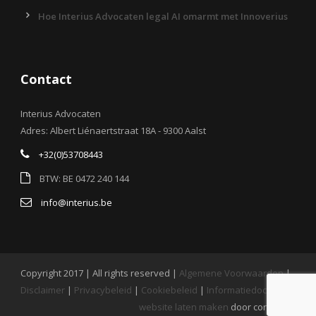
Hoe Interius Advocaten legal AI omarmt met Innoverius
Contact
Interius Advocaten
Adres: Albert Liénaertstraat 18A - 9300 Aalst
+32(0)53708443
BTW: BE 0472 240 144
info@interius.be
Copyright 2017 | All rights reserved |
Algemene Voorwaarden
|
Disclaimer
|
Privacybeleid
|
Cookiebeleid
|
Informatiedocument
website laten maken
door conversal