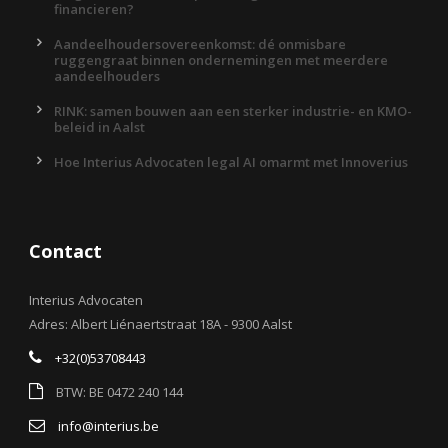
financieren?
Aandeelhoudersovereenkomst: dé onmisbare
ruggengraat binnen ondernemingen met meerdere
aandeelhouders
RINK: samen bouwen aan een sterker industrie- en KMO-
beleid in Aalst
Hoe Interius Advocaten legal AI omarmt met Innoverius
Contact
Interius Advocaten
Adres: Albert Liénaertstraat 18A - 9300 Aalst
+32(0)53708443
BTW: BE 0472 240 144
info@interius.be