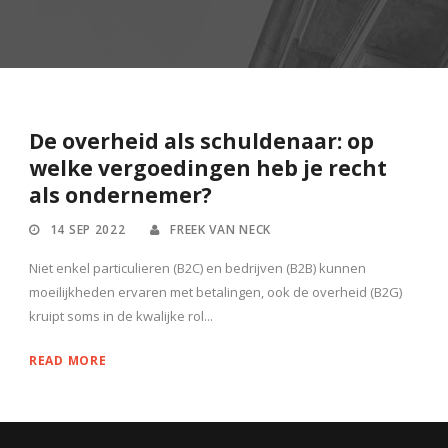
De overheid als schuldenaar: op
welke vergoedingen heb je recht
als ondernemer?
14 SEP 2022
FREEK VAN NECK
Niet enkel particulieren (B2C) en bedrijven (B2B) kunnen
moeilijkheden ervaren met betalingen, ook de overheid (B2G)
kruipt soms in de kwalijke rol...
READ MORE