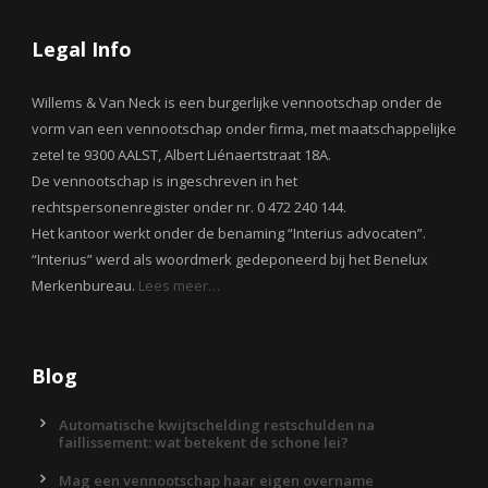
Legal Info
Willems & Van Neck is een burgerlijke vennootschap onder de
vorm van een vennootschap onder firma, met maatschappelijke
zetel te 9300 AALST, Albert Liénaertstraat 18A.
De vennootschap is ingeschreven in het
rechtspersonenregister onder nr. 0 472 240 144.
Het kantoor werkt onder de benaming “Interius advocaten”.
“Interius” werd als woordmerk gedeponeerd bij het Benelux
Merkenbureau.
Lees meer…
Blog
Automatische kwijtschelding restschulden na
faillissement: wat betekent de schone lei?
Mag een vennootschap haar eigen overname