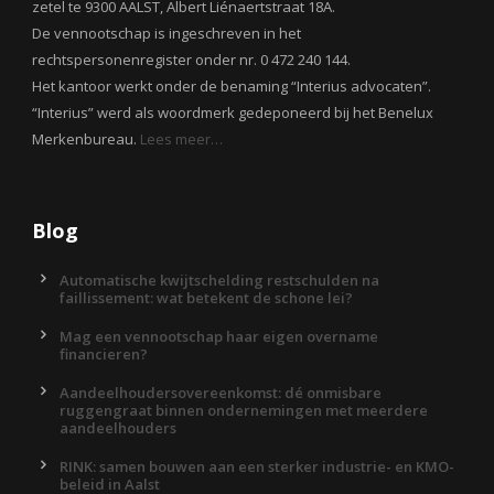
zetel te 9300 AALST, Albert Liénaertstraat 18A.
De vennootschap is ingeschreven in het
rechtspersonenregister onder nr. 0 472 240 144.
Het kantoor werkt onder de benaming “Interius advocaten”.
“Interius” werd als woordmerk gedeponeerd bij het Benelux
Merkenbureau.
Lees meer…
Blog
Automatische kwijtschelding restschulden na
faillissement: wat betekent de schone lei?
Mag een vennootschap haar eigen overname
financieren?
Aandeelhoudersovereenkomst: dé onmisbare
ruggengraat binnen ondernemingen met meerdere
aandeelhouders
RINK: samen bouwen aan een sterker industrie- en KMO-
beleid in Aalst