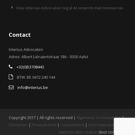
Hoe Interius Advocaten legal AI omarmt met Innoverius
Contact
Interius Advocaten
Adres: Albert Liénaertstraat 18A - 9300 Aalst
+32(0)53708443
BTW: BE 0472 240 144
info@interius.be
Copyright 2017 | All rights reserved |
Algemene Voorwaarden
|
Disclaimer
|
Privacybeleid
|
Cookiebeleid
|
Informatiedocument
website laten maken
door conversal