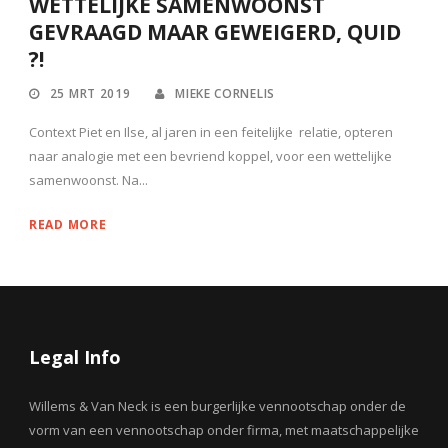
WETTELIJKE SAMENWOONST
GEVRAAGD MAAR GEWEIGERD, QUID
?!
25 MRT 2019
MIEKE CORNELIS
Context Piet en Ilse, al jaren in een feitelijke relatie, opteren
naar analogie met een bevriend koppel, voor een wettelijke
samenwoonst. Na...
READ MORE
Legal Info
Willems & Van Neck is een burgerlijke vennootschap onder de
vorm van een vennootschap onder firma, met maatschappelijke