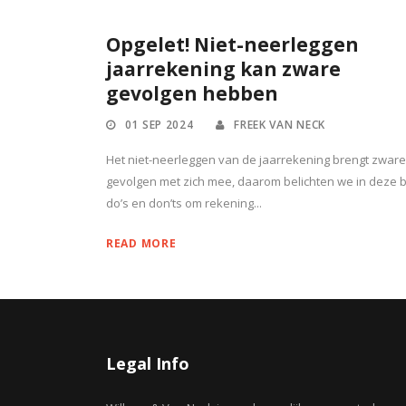
Opgelet! Niet-neerleggen
jaarrekening kan zware
gevolgen hebben
01 SEP 2024
FREEK VAN NECK
Het niet-neerleggen van de jaarrekening brengt zware
gevolgen met zich mee, daarom belichten we in deze b
do’s en don’ts om rekening...
READ MORE
Legal Info