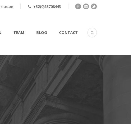
rius.be
+32(0)53708443
N
TEAM
BLOG
CONTACT