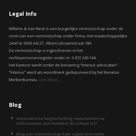
Legal Info
Willems & Van Neck is een burgerlijke vennootschap onder de
vorm van een vennootschap onder firma, met maatschappelijke
zetel te 9300 AALST, Albert Liénaertstraat 18A.
De vennootschap is ingeschreven in het
rechtspersonenregister onder nr. 0 472 240 144.
Het kantoor werkt onder de benaming “Interius advocaten”.
“Interius” werd als woordmerk gedeponeerd bij het Benelux
Merkenbureau.
Lees meer…
Blog
Automatische kwijtschelding restschulden na
faillissement: wat betekent de schone lei?
Mag een vennootschap haar eigen overname