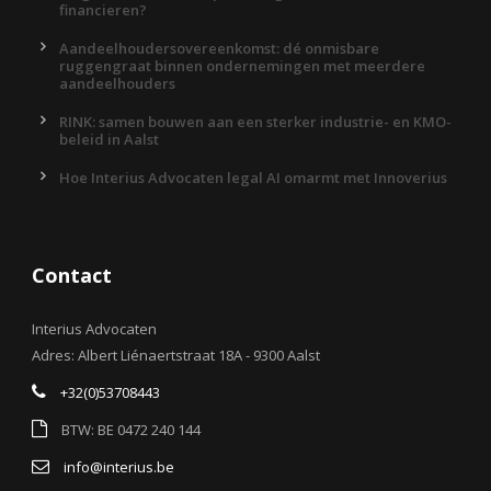
financieren?
Aandeelhoudersovereenkomst: dé onmisbare
ruggengraat binnen ondernemingen met meerdere
aandeelhouders
RINK: samen bouwen aan een sterker industrie- en KMO-
beleid in Aalst
Hoe Interius Advocaten legal AI omarmt met Innoverius
Contact
Interius Advocaten
Adres: Albert Liénaertstraat 18A - 9300 Aalst
+32(0)53708443
BTW: BE 0472 240 144
info@interius.be