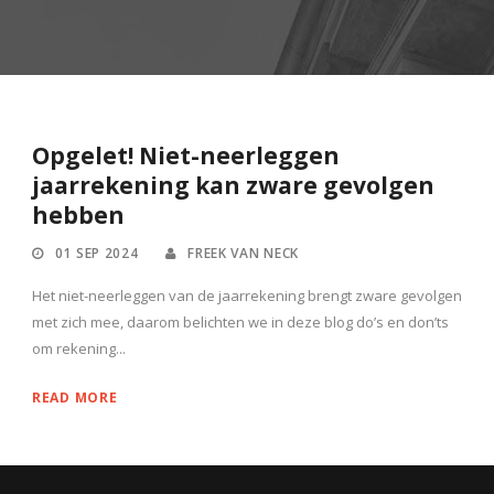
Opgelet! Niet-neerleggen
jaarrekening kan zware gevolgen
hebben
01 SEP 2024
FREEK VAN NECK
Het niet-neerleggen van de jaarrekening brengt zware gevolgen
met zich mee, daarom belichten we in deze blog do’s en don’ts
om rekening...
READ MORE