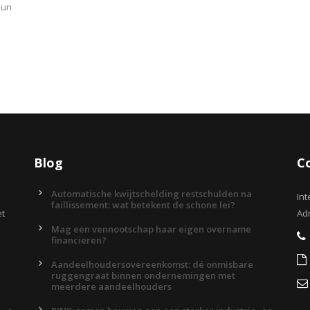
hun
Blog
C
Automatische kwijtschelding restschulden na
Int
faillissement: wat betekent de schone lei?
et
Adr
Mag een vennootschap haar eigen overname
financieren?
Aandeelhoudersovereenkomst: dé onmisbare
ruggengraat binnen ondernemingen met
meerdere aandeelhouders