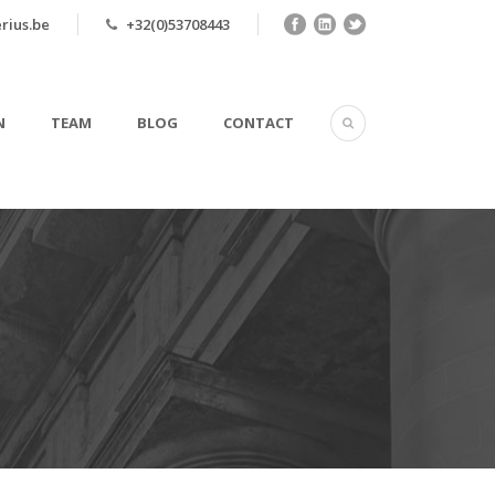
rius.be
+32(0)53708443
N
TEAM
BLOG
CONTACT