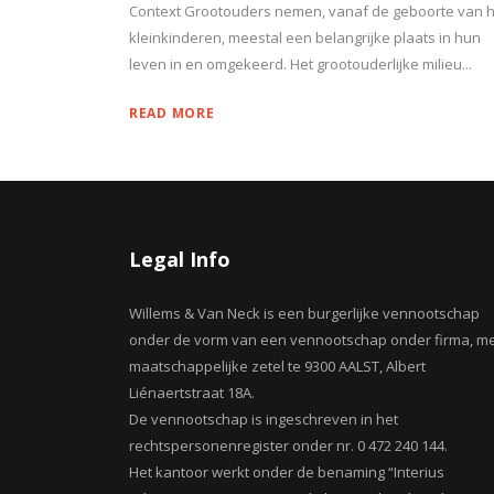
Context Grootouders nemen, vanaf de geboorte van 
kleinkinderen, meestal een belangrijke plaats in hun
leven in en omgekeerd. Het grootouderlijke milieu...
READ MORE
Legal Info
Willems & Van Neck is een burgerlijke vennootschap
onder de vorm van een vennootschap onder firma, m
maatschappelijke zetel te 9300 AALST, Albert
Liénaertstraat 18A.
De vennootschap is ingeschreven in het
rechtspersonenregister onder nr. 0 472 240 144.
Het kantoor werkt onder de benaming “Interius