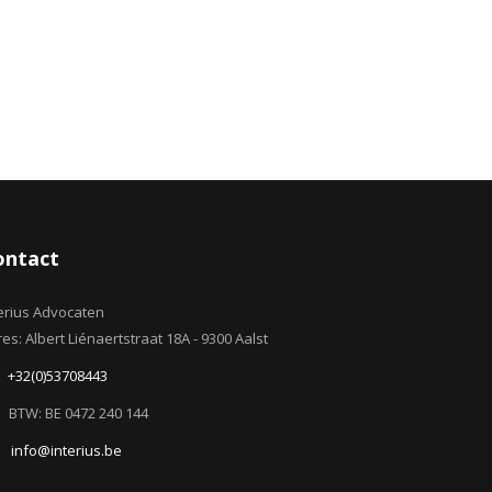
ontact
erius Advocaten
es: Albert Liénaertstraat 18A - 9300 Aalst
+32(0)53708443
BTW: BE 0472 240 144
info@interius.be