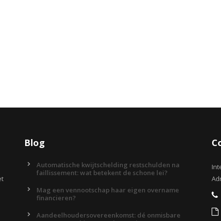
Blog
C
Automatische kwijtschelding restschulden na
Int
faillissement: wat betekent de schone lei?
et
Adr
Mag een vennootschap haar eigen overname
financieren?
Aandeelhoudersovereenkomst: dé onmisbare