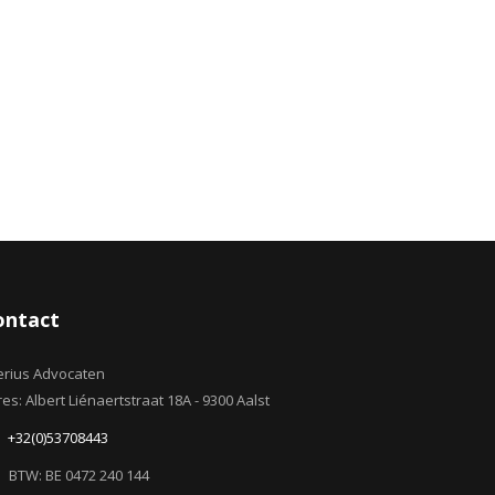
ontact
erius Advocaten
es: Albert Liénaertstraat 18A - 9300 Aalst
+32(0)53708443
BTW: BE 0472 240 144