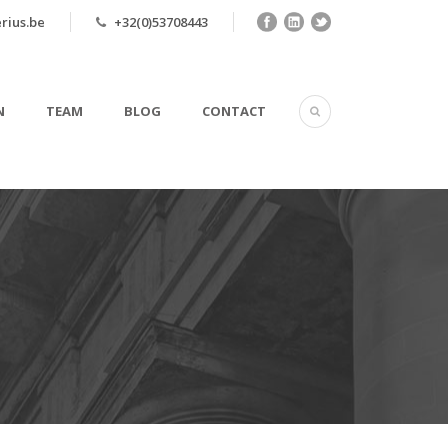
rius.be
+32(0)53708443
N
TEAM
BLOG
CONTACT