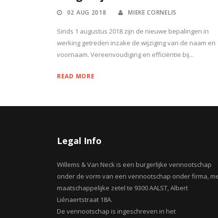
02 AUG 2018
MIEKE CORNELIS
Sinds 1 augustus 2018 zijn de nieuwe bepalingen in
werking getreden inzake de wijziging van de naam en
voornaam. Vereenvoudiging en efficiëntie bij...
READ MORE
Legal Info
Willems & Van Neck is een burgerlijke vennootschap
onder de vorm van een vennootschap onder firma, m
maatschappelijke zetel te 9300 AALST, Albert
Liénaertstraat 18A.
De vennootschap is ingeschreven in het