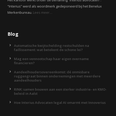
Het kantoor werkt onder de benaming “Interius advocaten”.
“Interius” werd als woordmerk gedeponeerd bij het Benelux
Merkenbureau.
Lees meer…
Blog
Automatische kwijtschelding restschulden na
faillissement: wat betekent de schone lei?
Mag een vennootschap haar eigen overname
financieren?
Aandeelhoudersovereenkomst: dé onmisbare
ruggengraat binnen ondernemingen met meerdere
aandeelhouders
RINK: samen bouwen aan een sterker industrie- en KMO-
beleid in Aalst
Hoe Interius Advocaten legal AI omarmt met Innoverius