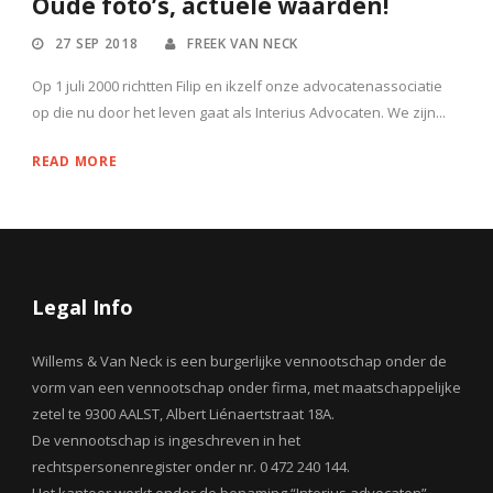
Oude foto’s, actuele waarden!
27 SEP 2018
FREEK VAN NECK
Op 1 juli 2000 richtten Filip en ikzelf onze advocatenassociatie
op die nu door het leven gaat als Interius Advocaten. We zijn...
READ MORE
Legal Info
Willems & Van Neck is een burgerlijke vennootschap onder de
vorm van een vennootschap onder firma, met maatschappelijke
zetel te 9300 AALST, Albert Liénaertstraat 18A.
De vennootschap is ingeschreven in het
rechtspersonenregister onder nr. 0 472 240 144.