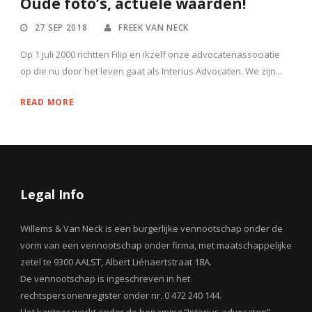
Oude foto’s, actuele waarden!
27 SEP 2018
FREEK VAN NECK
Op 1 juli 2000 richtten Filip en ikzelf onze advocatenassociatie
op die nu door het leven gaat als Interius Advocaten. We zijn...
READ MORE
Legal Info
Willems & Van Neck is een burgerlijke vennootschap onder de
vorm van een vennootschap onder firma, met maatschappelijke
zetel te 9300 AALST, Albert Liénaertstraat 18A.
De vennootschap is ingeschreven in het
rechtspersonenregister onder nr. 0 472 240 144.