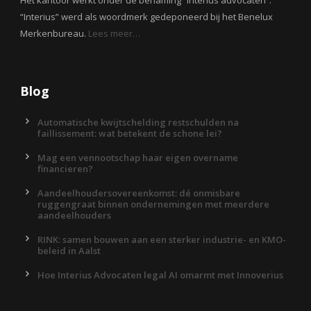
Het kantoor werkt onder de benaming “Interius advocaten”.
“Interius” werd als woordmerk gedeponeerd bij het Benelux
Merkenbureau.
Lees meer…
Blog
Automatische kwijtschelding restschulden na
faillissement: wat betekent de schone lei?
Mag een vennootschap haar eigen overname
financieren?
Aandeelhoudersovereenkomst: dé onmisbare
ruggengraat binnen ondernemingen met meerdere
aandeelhouders
RINK: samen bouwen aan een sterker industrie- en KMO-
beleid in Aalst
Hoe Interius Advocaten legal AI omarmt met Innoverius