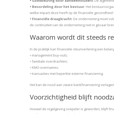
• Goedkeuring door aandeelhouders
: De algemene
• Beoordeling door het bestuur
: Het bestuursorga
welke impact deze heeft op de financiële gezondheid
• Financiële draagkracht
: De onderneming moet vold
de continuïteit van de onderneming niet in gevaar bre
Waarom wordt dit steeds re
In de praktijk kan financiële steunverlening een belangr
• management buy-outs;
• familiale overdrachten;
• KMO-overnames;
• transacties met beperkte externe financiering.
Het kan de nood aan zware bankfinanciering verlagen
Voorzichtigheid blijft noodza
Hoewel de regelgeving soepeler is geworden, blijft fin