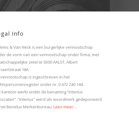
gal Info
llems & Van Neck is een burgerlijke vennootschap
der de vorm van een vennootschap onder firma, met
tschappelijke zetel te 9300 AALST, Albert
naertstraat 18A.
 vennootschap is ingeschreven in het
htspersonenregister onder nr. 0 472 240 144.
t kantoor werkt onder de benaming “Interius
vocaten”. “Interius” werd als woordmerk gedeponeerd
j het Benelux Merkenbureau.
Lees meer…