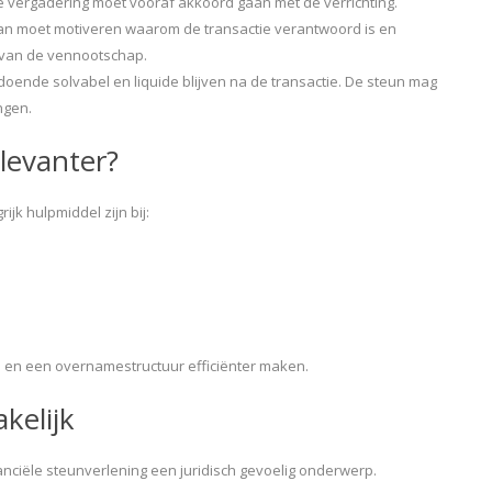
 vergadering moet vooraf akkoord gaan met de verrichting.
an moet motiveren waarom de transactie verantwoord is en
 van de vennootschap.
oende solvabel en liquide blijven na de transactie. De steun mag
ngen.
levanter?
ijk hulpmiddel zijn bij:
 en een overnamestructuur efficiënter maken.
kelijk
anciële steunverlening een juridisch gevoelig onderwerp.