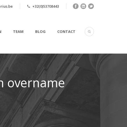
rius.be
+32(0)53708443
N
TEAM
BLOG
CONTACT
en overname