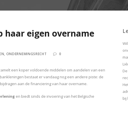
 haar eigen overname
Le
Wi
on
EN
,
ONDERNEMINGSRECHT
0
maa
Lié
erzamelt een koper voldoende middelen om aandelen van een
De
bankleningen bestaat er vandaag nog een andere piste: de
rec
ijdragen aan de financiering van haar overname.
He
ad
erlening
en biedt sinds de invoering van het Belgische
bi