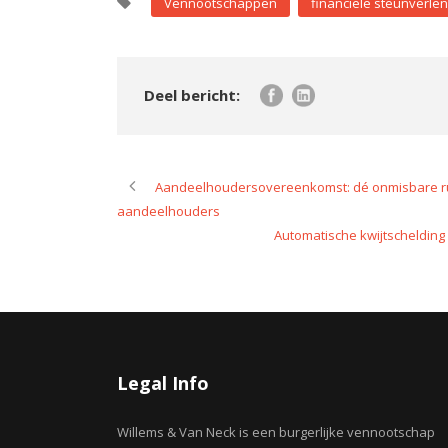
Vennootschappen
financiële steunverlen
Aandeelhoudersovereenkomst: dé onmisbare r
aandeelhouders
Automatische kwijtschelding 
Legal Info
Willems & Van Neck is een burgerlijke vennootschap