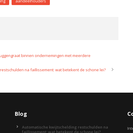
ing
aandeelhouders
uggengraat binnen ondernemingen met meerdere
restschulden na faillissement: wat betekent de schone lei?
Blog
C
Automatische kwijtschelding restschulden na
Int
faillissement: wat betekent de schone lei?