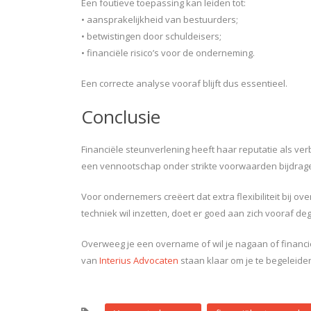
Een foutieve toepassing kan leiden tot:
• aansprakelijkheid van bestuurders;
• betwistingen door schuldeisers;
• financiële risico’s voor de onderneming.
Een correcte analyse vooraf blijft dus essentieel.
Conclusie
Financiële steunverlening heeft haar reputatie als ve
een vennootschap onder strikte voorwaarden bijdrage
Voor ondernemers creëert dat extra flexibiliteit bij ov
techniek wil inzetten, doet er goed aan zich vooraf deg
Overweeg je een overname of wil je nagaan of financiël
van
Interius Advocaten
staan klaar om je te begeleiden