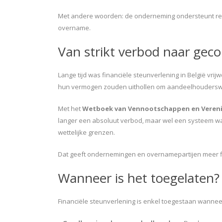
Met andere woorden: de onderneming ondersteunt rech
overname.
Van strikt verbod naar geco
Lange tijd was financiële steunverlening in België v
hun vermogen zouden uithollen om aandeelhouderswi
Met het
Wetboek van Vennootschappen en Vereni
langer een absoluut verbod, maar wel een systeem waar
wettelijke grenzen.
Dat geeft ondernemingen en overnamepartijen meer flex
Wanneer is het toegelaten?
Financiële steunverlening is enkel toegestaan wann