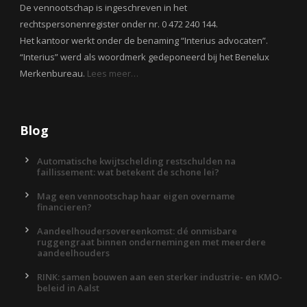
De vennootschap is ingeschreven in het
rechtspersonenregister onder nr. 0 472 240 144.
Het kantoor werkt onder de benaming “Interius advocaten”.
“Interius” werd als woordmerk gedeponeerd bij het Benelux
Merkenbureau.
Lees meer…
Blog
Automatische kwijtschelding restschulden na
faillissement: wat betekent de schone lei?
Mag een vennootschap haar eigen overname
financieren?
Aandeelhoudersovereenkomst: dé onmisbare
ruggengraat binnen ondernemingen met meerdere
aandeelhouders
RINK: samen bouwen aan een sterker industrie- en KMO-
beleid in Aalst