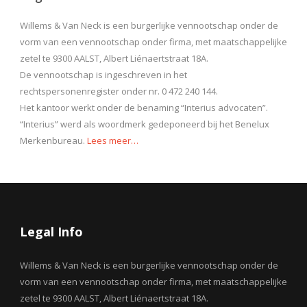
Willems & Van Neck is een burgerlijke vennootschap onder de
vorm van een vennootschap onder firma, met maatschappelijke
zetel te 9300 AALST, Albert Liénaertstraat 18A.
De vennootschap is ingeschreven in het
rechtspersonenregister onder nr. 0 472 240 144.
Het kantoor werkt onder de benaming “Interius advocaten”.
“Interius” werd als woordmerk gedeponeerd bij het Benelux
Merkenbureau.
Lees meer…
Legal Info
Willems & Van Neck is een burgerlijke vennootschap onder de
vorm van een vennootschap onder firma, met maatschappelijke
zetel te 9300 AALST, Albert Liénaertstraat 18A.