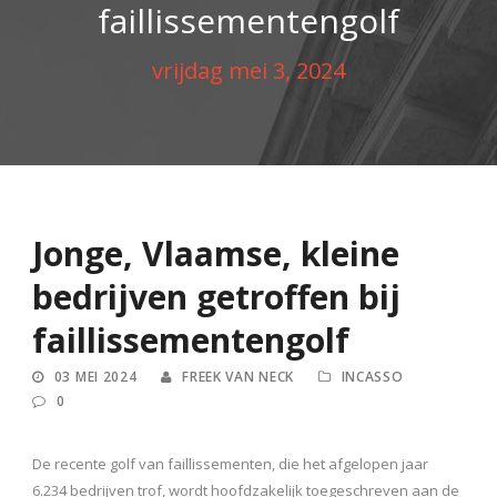
faillissementengolf
vrijdag mei 3, 2024
Jonge, Vlaamse, kleine
bedrijven getroffen bij
faillissementengolf
03 MEI 2024
FREEK VAN NECK
INCASSO
0
De recente golf van faillissementen, die het afgelopen jaar
6.234 bedrijven trof, wordt hoofdzakelijk toegeschreven aan de