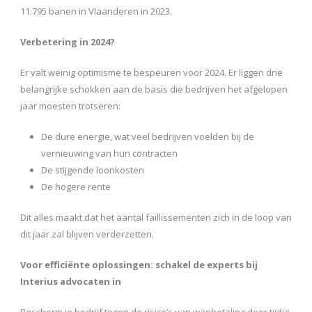
11.795 banen in Vlaanderen in 2023.
Verbetering in 2024?
Er valt weinig optimisme te bespeuren voor 2024. Er liggen drie
belangrijke schokken aan de basis die bedrijven het afgelopen
jaar moesten trotseren:
De dure energie, wat veel bedrijven voelden bij de
vernieuwing van hun contracten
De stijgende loonkosten
De hogere rente
Dit alles maakt dat het aantal faillissementen zich in de loop van
dit jaar zal blijven verderzetten.
Voor efficiënte oplossingen: schakel de experts bij
Interius advocaten in
Bescherm je bedrijf tegen de risico’s van wanbetaling door tijdig