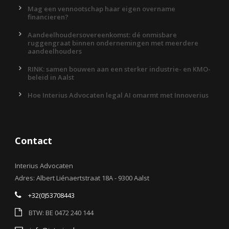
Mag een vennootschap haar eigen overname
financieren?
Aandeelhoudersovereenkomst: dé onmisbare
ruggengraat binnen ondernemingen met meerdere
aandeelhouders
RINK: samen bouwen aan een sterker industrie- en KMO-
beleid in Aalst
Hoe Interius Advocaten legal AI omarmt met Innoverius
Contact
Interius Advocaten
Adres: Albert Liénaertstraat 18A - 9300 Aalst
+32(0)53708443
BTW: BE 0472 240 144