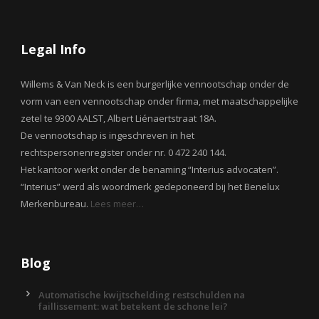
Legal Info
Willems & Van Neck is een burgerlijke vennootschap onder de
vorm van een vennootschap onder firma, met maatschappelijke
zetel te 9300 AALST, Albert Liénaertstraat 18A.
De vennootschap is ingeschreven in het
rechtspersonenregister onder nr. 0 472 240 144.
Het kantoor werkt onder de benaming “Interius advocaten”.
“Interius” werd als woordmerk gedeponeerd bij het Benelux
Merkenbureau.
Lees meer…
Blog
Automatische kwijtschelding restschulden na
faillissement: wat betekent de schone lei?