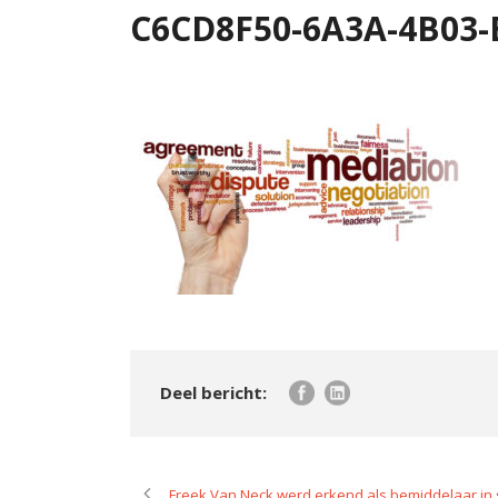
C6CD8F50-6A3A-4B03-
Freek Van Neck werd erkend als bemiddelaar in 