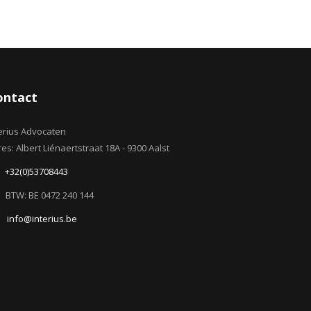
ontact
erius Advocaten
es: Albert Liénaertstraat 18A - 9300 Aalst
+32(0)53708443
BTW: BE 0472 240 144
info@interius.be