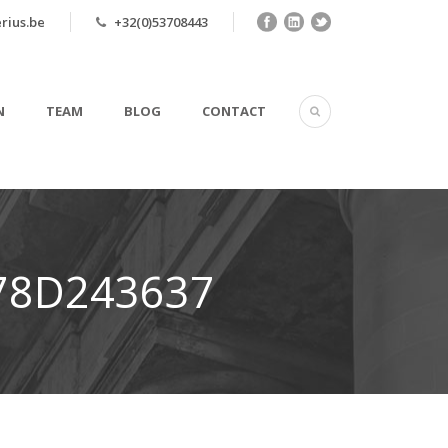
rius.be
+32(0)53708443
N
TEAM
BLOG
CONTACT
78D243637