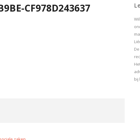
B9BE-CF978D243637
Le
Wi
on
maa
Lié
De
rec
He
ad
bi
sociale zaken