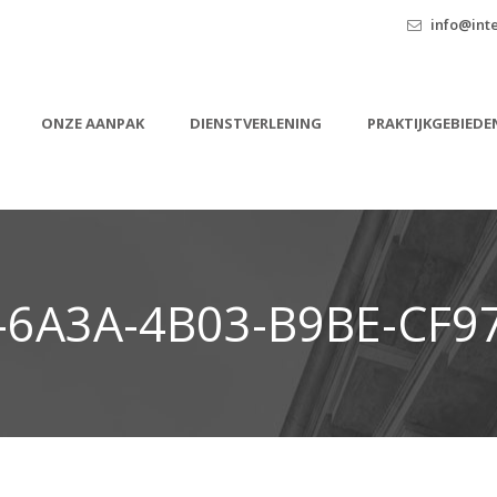
info@inte
ONZE AANPAK
DIENSTVERLENING
PRAKTIJKGEBIEDE
-6A3A-4B03-B9BE-CF9