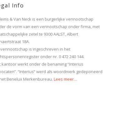
gal Info
llems & Van Neck is een burgerlijke vennootschap
der de vorm van een vennootschap onder firma, met
tschappelijke zetel te 9300 AALST, Albert
naertstraat 18A.
 vennootschap is ingeschreven in het
htspersonenregister onder nr. 0 472 240 144.
t kantoor werkt onder de benaming “Interius
vocaten”. “Interius” werd als woordmerk gedeponeerd
j het Benelux Merkenbureau.
Lees meer…