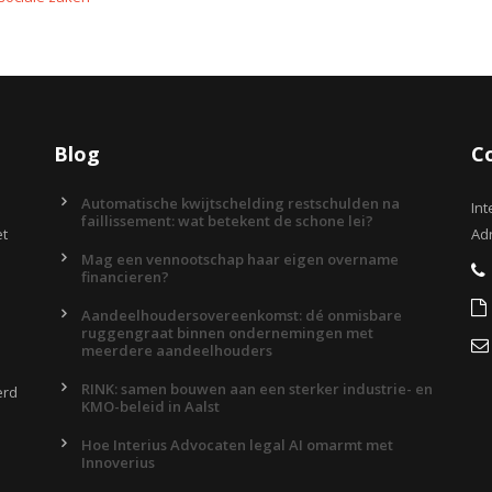
Blog
C
Automatische kwijtschelding restschulden na
Int
faillissement: wat betekent de schone lei?
et
Adr
Mag een vennootschap haar eigen overname
financieren?
Aandeelhoudersovereenkomst: dé onmisbare
ruggengraat binnen ondernemingen met
meerdere aandeelhouders
RINK: samen bouwen aan een sterker industrie- en
erd
KMO-beleid in Aalst
Hoe Interius Advocaten legal AI omarmt met
Innoverius