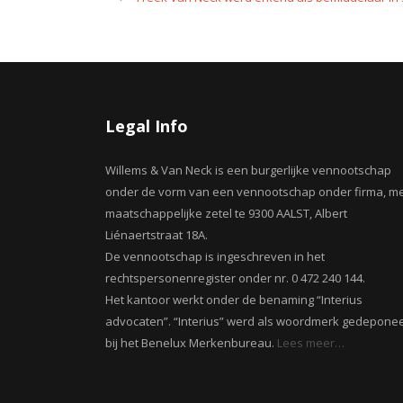
Legal Info
Willems & Van Neck is een burgerlijke vennootschap
onder de vorm van een vennootschap onder firma, m
maatschappelijke zetel te 9300 AALST, Albert
Liénaertstraat 18A.
De vennootschap is ingeschreven in het
rechtspersonenregister onder nr. 0 472 240 144.
Het kantoor werkt onder de benaming “Interius
advocaten”. “Interius” werd als woordmerk gedepone
bij het Benelux Merkenbureau.
Lees meer…