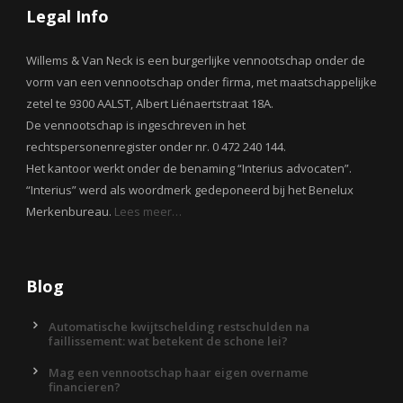
Legal Info
Willems & Van Neck is een burgerlijke vennootschap onder de
vorm van een vennootschap onder firma, met maatschappelijke
zetel te 9300 AALST, Albert Liénaertstraat 18A.
De vennootschap is ingeschreven in het
rechtspersonenregister onder nr. 0 472 240 144.
Het kantoor werkt onder de benaming “Interius advocaten”.
“Interius” werd als woordmerk gedeponeerd bij het Benelux
Merkenbureau.
Lees meer…
Blog
Automatische kwijtschelding restschulden na
faillissement: wat betekent de schone lei?
Mag een vennootschap haar eigen overname
financieren?