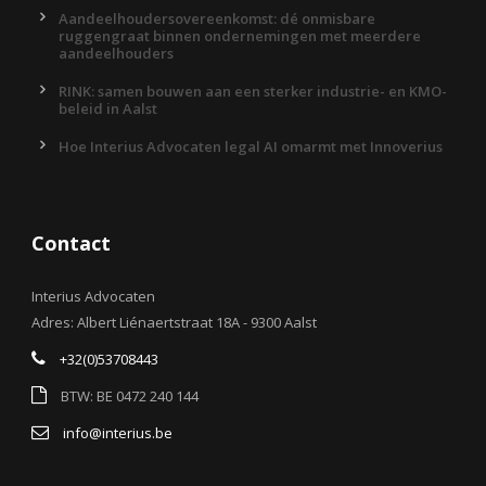
Aandeelhoudersovereenkomst: dé onmisbare
ruggengraat binnen ondernemingen met meerdere
aandeelhouders
RINK: samen bouwen aan een sterker industrie- en KMO-
beleid in Aalst
Hoe Interius Advocaten legal AI omarmt met Innoverius
Contact
Interius Advocaten
Adres: Albert Liénaertstraat 18A - 9300 Aalst
+32(0)53708443
BTW: BE 0472 240 144
info@interius.be