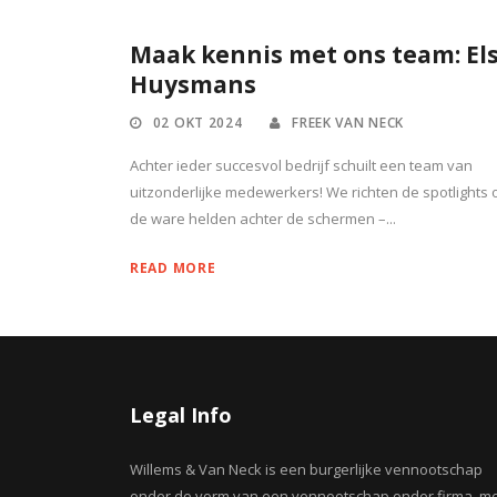
Maak kennis met ons team: El
Huysmans
02 OKT 2024
FREEK VAN NECK
Achter ieder succesvol bedrijf schuilt een team van
uitzonderlijke medewerkers! We richten de spotlights 
de ware helden achter de schermen –...
READ MORE
Legal Info
Willems & Van Neck is een burgerlijke vennootschap
onder de vorm van een vennootschap onder firma, m