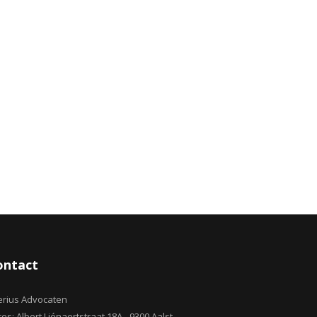
ontact
erius Advocaten
es: Albert Liénaertstraat 18A - 9300 Aalst