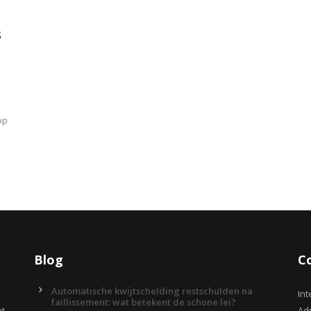
s
op
Blog
C
Automatische kwijtschelding restschulden na
Int
faillissement: wat betekent de schone lei?
et
Adr