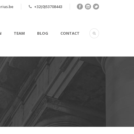
rius.be
+32(0)53708443
N
TEAM
BLOG
CONTACT