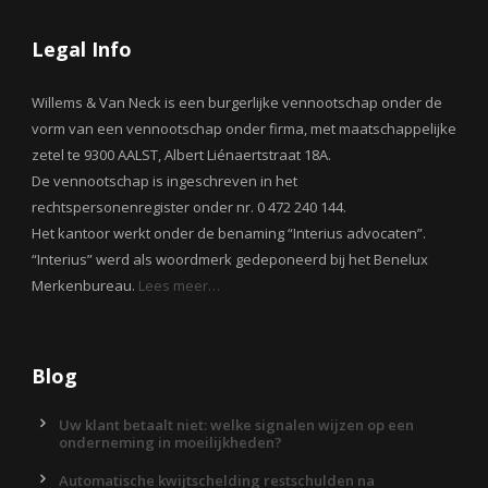
Legal Info
Willems & Van Neck is een burgerlijke vennootschap onder de
vorm van een vennootschap onder firma, met maatschappelijke
zetel te 9300 AALST, Albert Liénaertstraat 18A.
De vennootschap is ingeschreven in het
rechtspersonenregister onder nr. 0 472 240 144.
Het kantoor werkt onder de benaming “Interius advocaten”.
“Interius” werd als woordmerk gedeponeerd bij het Benelux
Merkenbureau.
Lees meer…
Blog
Uw klant betaalt niet: welke signalen wijzen op een
onderneming in moeilijkheden?
Automatische kwijtschelding restschulden na