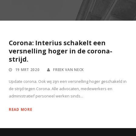
Corona: Interius schakelt een
versnelling hoger in de corona-
strijd.
19 MRT 2020
FREEK VAN NECK
Update corona. Ook wij zijn een versnelling hoger geschakeld in
de strijd tegen Corona. Alle advocaten, medewerkers en
administratief personeel werken sinds...
READ MORE