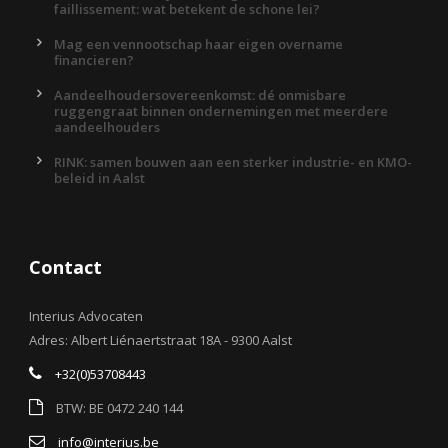
faillissement: wat betekent de schone lei?
Mag een vennootschap haar eigen overname
financieren?
Aandeelhoudersovereenkomst: dé onmisbare
ruggengraat binnen ondernemingen met meerdere
aandeelhouders
RINK: samen bouwen aan een sterker industrie- en KMO-
beleid in Aalst
Contact
Interius Advocaten
Adres: Albert Liénaertstraat 18A - 9300 Aalst
+32(0)53708443
BTW: BE 0472 240 144
info@interius.be