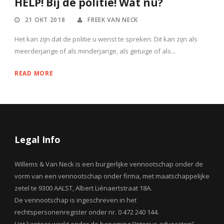
HELP! Bij de politie! Wat nu?
21 OKT 2018
FREEK VAN NECK
Het kan zijn dat de politie u wenst te spreken. Dit kan zijn als
meerderjarige of als minderjarige, als getuige of als...
READ MORE
Legal Info
Willems & Van Neck is een burgerlijke vennootschap onder de
vorm van een vennootschap onder firma, met maatschappelijke
zetel te 9300 AALST, Albert Liénaertstraat 18A.
De vennootschap is ingeschreven in het
rechtspersonenregister onder nr. 0 472 240 144.