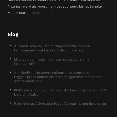
Het kantoor werkt onder de benaming “Interius advocaten”.
“Interius” werd als woordmerk gedeponeerd bij het Benelux
Merkenbureau.
Lees meer…
Blog
Automatische kwijtschelding restschulden na
faillissement: wat betekent de schone lei?
Mag een vennootschap haar eigen overname
financieren?
Aandeelhoudersovereenkomst: dé onmisbare
ruggengraat binnen ondernemingen met meerdere
aandeelhouders
RINK: samen bouwen aan een sterker industrie- en KMO-
beleid in Aalst
Hoe Interius Advocaten legal AI omarmt met Innoverius