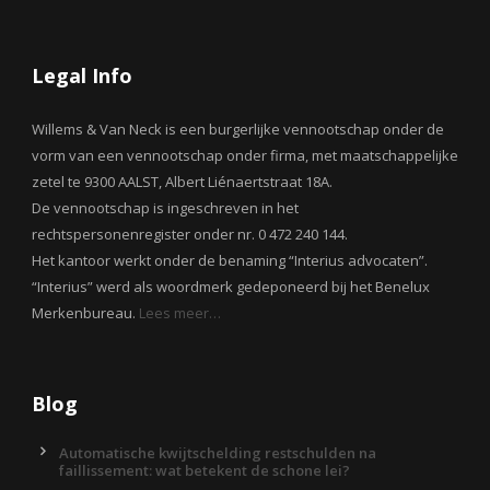
Legal Info
Willems & Van Neck is een burgerlijke vennootschap onder de
vorm van een vennootschap onder firma, met maatschappelijke
zetel te 9300 AALST, Albert Liénaertstraat 18A.
De vennootschap is ingeschreven in het
rechtspersonenregister onder nr. 0 472 240 144.
Het kantoor werkt onder de benaming “Interius advocaten”.
“Interius” werd als woordmerk gedeponeerd bij het Benelux
Merkenbureau.
Lees meer…
Blog
Automatische kwijtschelding restschulden na
faillissement: wat betekent de schone lei?