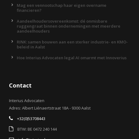
Mag een vennootschap haar eigen overname
financieren?
Aandeelhoudersovereenkomst: dé onmisbare
ruggengraat binnen ondernemingen met meerdere
aandeelhouders
RINK: samen bouwen aan een sterker industrie- en KMO-
beleid in Aalst
Hoe Interius Advocaten legal AI omarmt met Innoverius
Contact
Interius Advocaten
Adres: Albert Liénaertstraat 18A - 9300 Aalst
+32(0)53708443
BTW: BE 0472 240 144