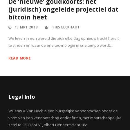
De ‘nieuwe’ goudkoorts: het
(juridisch) ongeleide projectiel dat
bitcoin heet
19 MRT 2018
THIJS EECKHAUT
We leven in een wereld die zich elke dag opnieuw tracht heruit
te vinden en waar de ene technologie in sneltempo wordt...
READ MORE
Legal Info
Willems & Van Neck is een burgerlijke vennootschap onder de
vorm van een vennootschap onder firma, met maatschappelijke
zetel te 9300 AALST, Albert Liénaertstraat 18A.