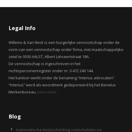
Legal Info
Willems & Van Neck is een burgerlijke vennootschap onder de
vorm van een vennootschap onder firma, met maatschappelijke
zetel te 9300 AALST, Albert Liénaertstraat 18A.
De vennootschap is ingeschreven in het
rechtspersonenregister onder nr. 0 472 240 144.
Het kantoor werkt onder de benaming “Interius advocaten”.
“Interius” werd als woordmerk gedeponeerd bij het Benelux
Merkenbureau.
Lees meer…
Blog
Automatische kwijtschelding restschulden na