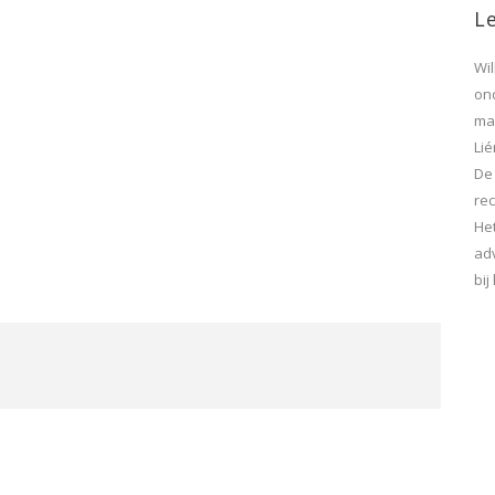
Le
Wi
on
maa
Lié
De
rec
He
ad
bi