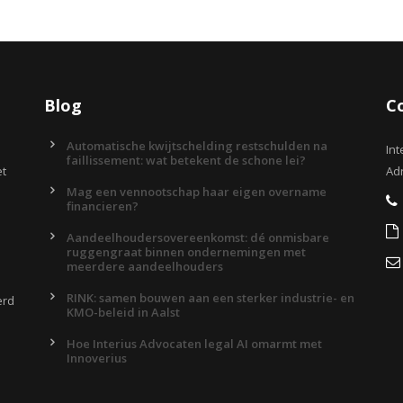
Blog
C
Automatische kwijtschelding restschulden na
Int
faillissement: wat betekent de schone lei?
et
Adr
Mag een vennootschap haar eigen overname
financieren?
Aandeelhoudersovereenkomst: dé onmisbare
ruggengraat binnen ondernemingen met
meerdere aandeelhouders
RINK: samen bouwen aan een sterker industrie- en
erd
KMO-beleid in Aalst
Hoe Interius Advocaten legal AI omarmt met
Innoverius