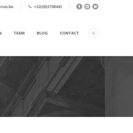
rius.be
+32(0)53708443
N
TEAM
BLOG
CONTACT