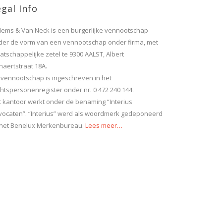
gal Info
llems & Van Neck is een burgerlijke vennootschap
der de vorm van een vennootschap onder firma, met
tschappelijke zetel te 9300 AALST, Albert
naertstraat 18A.
 vennootschap is ingeschreven in het
htspersonenregister onder nr. 0 472 240 144.
t kantoor werkt onder de benaming “Interius
vocaten”. “Interius” werd als woordmerk gedeponeerd
j het Benelux Merkenbureau.
Lees meer…