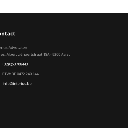
ontact
erius Advocaten
es: Albert Liénaertstraat 18A - 9300 Aalst
+32(0)53708443
BTW: BE 0472 240 144
info@interius.be