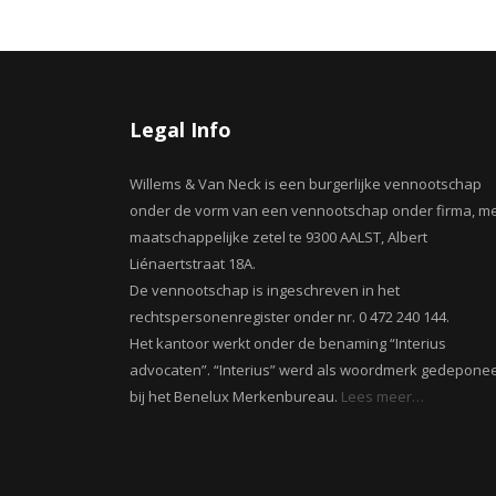
Legal Info
Willems & Van Neck is een burgerlijke vennootschap
onder de vorm van een vennootschap onder firma, m
maatschappelijke zetel te 9300 AALST, Albert
Liénaertstraat 18A.
De vennootschap is ingeschreven in het
rechtspersonenregister onder nr. 0 472 240 144.
Het kantoor werkt onder de benaming “Interius
advocaten”. “Interius” werd als woordmerk gedepone
bij het Benelux Merkenbureau.
Lees meer…