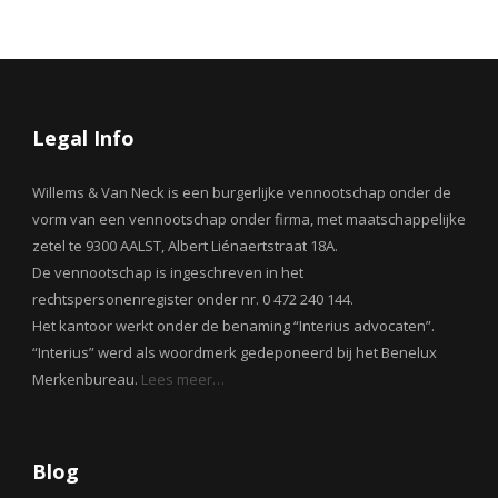
Legal Info
Willems & Van Neck is een burgerlijke vennootschap onder de
vorm van een vennootschap onder firma, met maatschappelijke
zetel te 9300 AALST, Albert Liénaertstraat 18A.
De vennootschap is ingeschreven in het
rechtspersonenregister onder nr. 0 472 240 144.
Het kantoor werkt onder de benaming “Interius advocaten”.
“Interius” werd als woordmerk gedeponeerd bij het Benelux
Merkenbureau.
Lees meer…
Blog