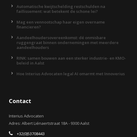
Automatische kwijtschelding restschulden na
faillissement: wat betekent de schone lei?
Mag een vennootschap haar eigen overname
financieren?
Aandeelhoudersovereenkomst: dé onmisbare
ruggengraat binnen ondernemingen met meerdere
aandeelhouders
RINK: samen bouwen aan een sterker industrie- en KMO-
beleid in Aalst
Hoe Interius Advocaten legal AI omarmt met Innoverius
Contact
Interius Advocaten
Adres: Albert Liénaertstraat 18A - 9300 Aalst
+32(0)53708443