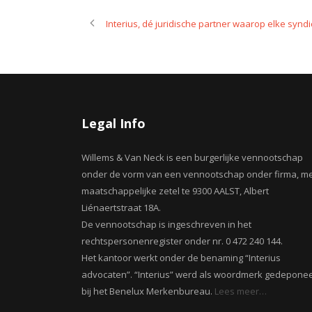
Interius, dé juridische partner waarop elke syn
Legal Info
Willems & Van Neck is een burgerlijke vennootschap
onder de vorm van een vennootschap onder firma, m
maatschappelijke zetel te 9300 AALST, Albert
Liénaertstraat 18A.
De vennootschap is ingeschreven in het
rechtspersonenregister onder nr. 0 472 240 144.
Het kantoor werkt onder de benaming “Interius
advocaten”. “Interius” werd als woordmerk gedepone
bij het Benelux Merkenbureau.
Lees meer…