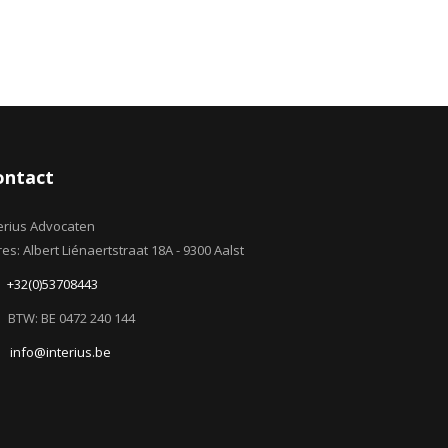
ontact
erius Advocaten
es: Albert Liénaertstraat 18A - 9300 Aalst
+32(0)53708443
BTW: BE 0472 240 144
info@interius.be