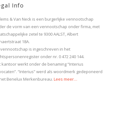
gal Info
llems & Van Neck is een burgerlijke vennootschap
der de vorm van een vennootschap onder firma, met
tschappelijke zetel te 9300 AALST, Albert
naertstraat 18A.
 vennootschap is ingeschreven in het
htspersonenregister onder nr. 0 472 240 144.
t kantoor werkt onder de benaming “Interius
vocaten”. “Interius” werd als woordmerk gedeponeerd
j het Benelux Merkenbureau.
Lees meer…