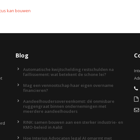
dicus kan bouwen
Blog
C
Automatische kwijtschelding restschulden na
Int
faillissement: wat betekent de schone lei?
et
Adr
Mag een vennootschap haar eigen overname
financieren?
Aandeelhoudersovereenkomst: dé onmisbare
ruggengraat binnen ondernemingen met
meerdere aandeelhouders
RINK: samen bouwen aan een sterker industrie- en
erd
KMO-beleid in Aalst
Hoe Interius Advocaten legal AI omarmt met