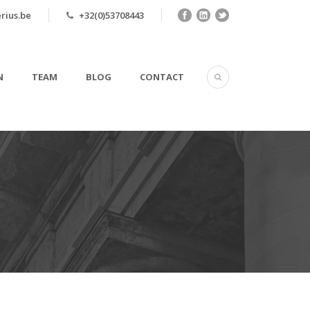
rius.be
+32(0)53708443
N
TEAM
BLOG
CONTACT