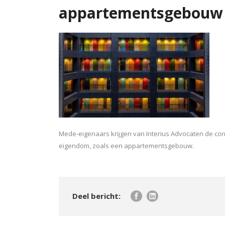
appartementsgebouw
Mede-eigenaars krijgen van Interius Advocaten de cor
eigendom, zoals een appartementsgebouw.