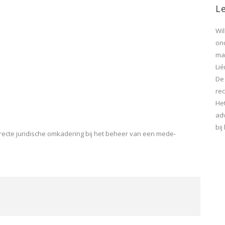
Le
Wi
on
maa
Lié
De
rec
He
ad
bi
recte juridische omkadering bij het beheer van een mede-