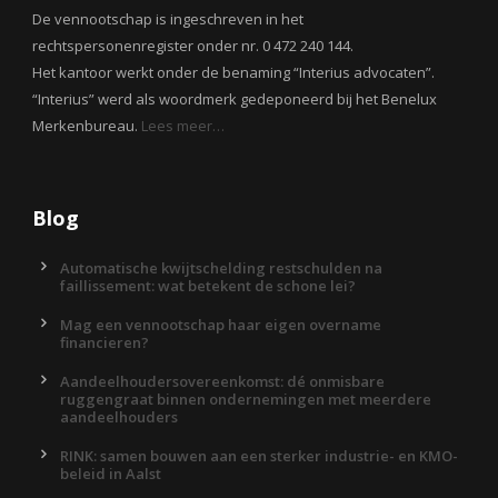
De vennootschap is ingeschreven in het
rechtspersonenregister onder nr. 0 472 240 144.
Het kantoor werkt onder de benaming “Interius advocaten”.
“Interius” werd als woordmerk gedeponeerd bij het Benelux
Merkenbureau.
Lees meer…
Blog
Automatische kwijtschelding restschulden na
faillissement: wat betekent de schone lei?
Mag een vennootschap haar eigen overname
financieren?
Aandeelhoudersovereenkomst: dé onmisbare
ruggengraat binnen ondernemingen met meerdere
aandeelhouders
RINK: samen bouwen aan een sterker industrie- en KMO-
beleid in Aalst