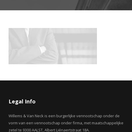
Legal Info
Willems & Van Neck is een burgerlijke vennootschap onder de
vorm van een vennootschap onder firma, met maatschappelijke
zetel te 9300 AALST, Albert Liénaertstraat 18A.