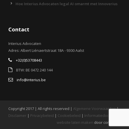
Hoe Interius Advocaten legal AI omarmt met Innoverius
Contact
Interius Advocaten
Adres: Albert Liénaertstraat 18A - 9300 Aalst
+32(0)53708443
BTW: BE 0472 240 144
info@interius.be
Copyright 2017 | All rights reserved |
Algemene Voorwaarden
|
Disclaimer
|
Privacybeleid
|
Cookiebeleid
|
Informatiedocument
website laten maken
door conversal