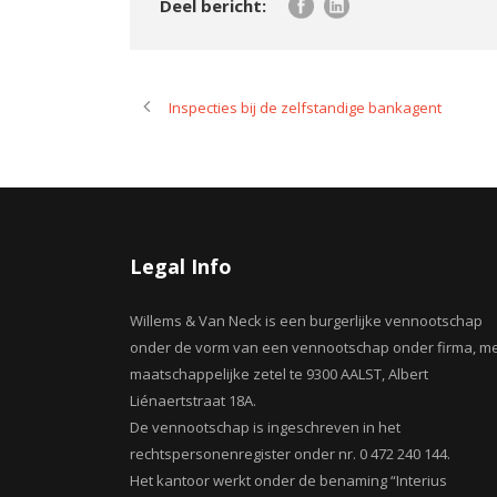
Inspecties bij de zelfstandige bankagent
Legal Info
Willems & Van Neck is een burgerlijke vennootschap
onder de vorm van een vennootschap onder firma, m
maatschappelijke zetel te 9300 AALST, Albert
Liénaertstraat 18A.
De vennootschap is ingeschreven in het
rechtspersonenregister onder nr. 0 472 240 144.
Het kantoor werkt onder de benaming “Interius