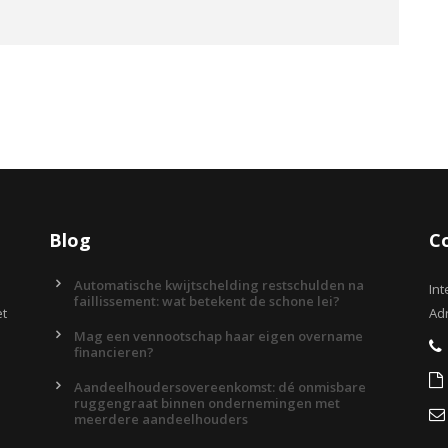
Blog
C
Automatische kwijtschelding restschulden na
Int
faillissement: wat betekent de schone lei?
et
Adr
Mag een vennootschap haar eigen overname
financieren?
Aandeelhoudersovereenkomst: dé onmisbare
ruggengraat binnen ondernemingen met
meerdere aandeelhouders