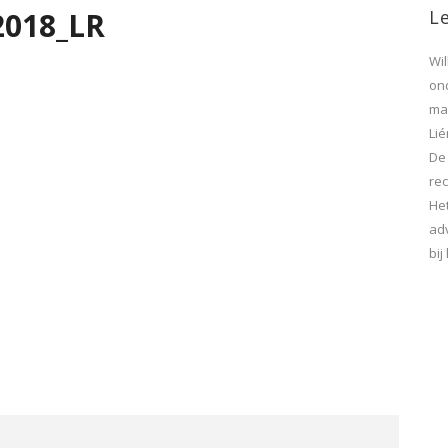
018_LR
Le
Wi
on
maa
Lié
De
rec
He
ad
bi