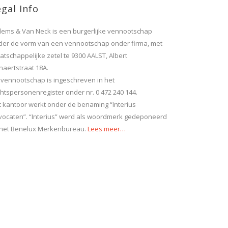
gal Info
llems & Van Neck is een burgerlijke vennootschap
der de vorm van een vennootschap onder firma, met
tschappelijke zetel te 9300 AALST, Albert
naertstraat 18A.
 vennootschap is ingeschreven in het
htspersonenregister onder nr. 0 472 240 144.
t kantoor werkt onder de benaming “Interius
vocaten”. “Interius” werd als woordmerk gedeponeerd
j het Benelux Merkenbureau.
Lees meer…