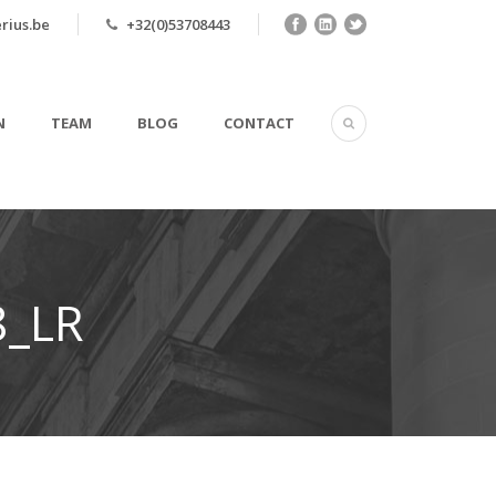
rius.be
+32(0)53708443
N
TEAM
BLOG
CONTACT
_LR