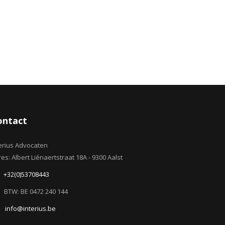
ontact
erius Advocaten
es: Albert Liénaertstraat 18A - 9300 Aalst
+32(0)53708443
BTW: BE 0472 240 144
info@interius.be