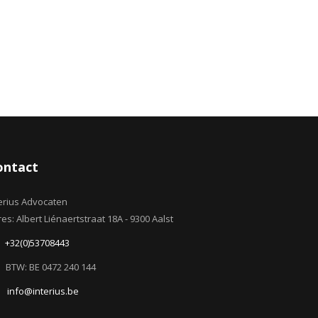
ontact
erius Advocaten
es: Albert Liénaertstraat 18A - 9300 Aalst
+32(0)53708443
BTW: BE 0472 240 144
info@interius.be