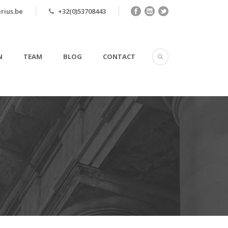
rius.be
+32(0)53708443
N
TEAM
BLOG
CONTACT