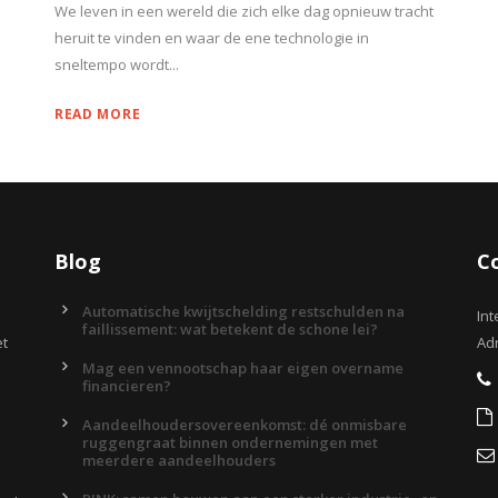
We leven in een wereld die zich elke dag opnieuw tracht
heruit te vinden en waar de ene technologie in
sneltempo wordt...
READ MORE
Blog
C
Automatische kwijtschelding restschulden na
Int
faillissement: wat betekent de schone lei?
et
Adr
Mag een vennootschap haar eigen overname
financieren?
Aandeelhoudersovereenkomst: dé onmisbare
ruggengraat binnen ondernemingen met
meerdere aandeelhouders