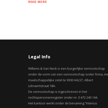
READ MORE
Legal Info
Willems & Van Neck is een burgerlijke vennootschap
onder de vorm van een vennootschap onder firma, m
maatschappelijke zetel te 9300 AALST, Albert
Liénaertstraat 18A.
De vennootschap is ingeschreven in het
rechtspersonenregister onder nr. 0 472 240 144.
Het kantoor werkt onder de benaming “Interius