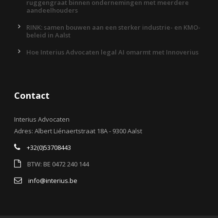
ruggengraat binnen ondernemingen met meerdere
aandeelhouders
RINK: samen bouwen aan een sterker industrie- en KMO-
beleid in Aalst
Hoe Interius Advocaten legal AI omarmt met Innoverius
Contact
Interius Advocaten
Adres: Albert Liénaertstraat 18A - 9300 Aalst
+32(0)53708443
BTW: BE 0472 240 144
info@interius.be