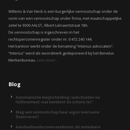
Willems & Van Neck is een burgerlijke vennootschap onder de
vorm van een vennootschap onder firma, met maatschappelijke
zetel te 9300 AALST, Albert Liénaertstraat 18A.
De vennootschap is ingeschreven in het
rechtspersonenregister onder nr. 0 472 240 144.
Het kantoor werkt onder de benaming “Interius advocaten”.
“Interius” werd als woordmerk gedeponeerd bij het Benelux
Merkenbureau.
Lees meer…
Blog
Automatische kwijtschelding restschulden na
faillissement: wat betekent de schone lei?
Mag een vennootschap haar eigen overname
financieren?
Aandeelhoudersovereenkomst: dé onmisbare