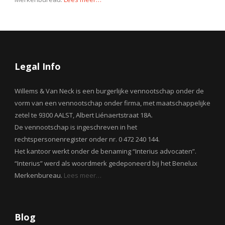
Legal Info
Willems & Van Neck is een burgerlijke vennootschap onder de
vorm van een vennootschap onder firma, met maatschappelijke
zetel te 9300 AALST, Albert Liénaertstraat 18A.
De vennootschap is ingeschreven in het
rechtspersonenregister onder nr. 0 472 240 144.
Het kantoor werkt onder de benaming “Interius advocaten”.
“Interius” werd als woordmerk gedeponeerd bij het Benelux
Merkenbureau.
Lees meer…
Blog