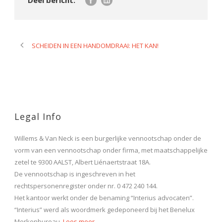
SCHEIDEN IN EEN HANDOMDRAAI: HET KAN!
Legal Info
Willems & Van Neck is een burgerlijke vennootschap onder de
vorm van een vennootschap onder firma, met maatschappelijke
zetel te 9300 AALST, Albert Liénaertstraat 18A.
De vennootschap is ingeschreven in het
rechtspersonenregister onder nr. 0 472 240 144.
Het kantoor werkt onder de benaming “Interius advocaten”.
“Interius” werd als woordmerk gedeponeerd bij het Benelux
Merkenbureau.
Lees meer…