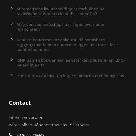
Automatische kwijtschelding restschulden na
faillissement: wat betekent de schone lei?
Mag een vennootschap haar eigen overname
financieren?
Aandeelhoudersovereenkomst: dé onmisbare
ruggengraat binnen ondernemingen met meerdere
aandeelhouders
RINK: samen bouwen aan een sterker industrie- en KMO-
beleid in Aalst
Hoe Interius Advocaten legal AI omarmt met Innoverius
Contact
Interius Advocaten
Adres: Albert Liénaertstraat 18A - 9300 Aalst
+32(0)53708443