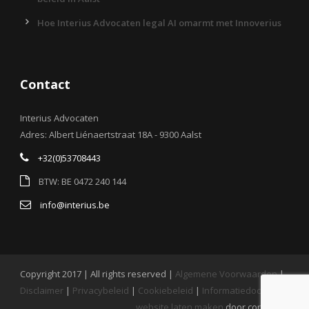
Hoe Interius Advocaten legal AI omarmt met Innoverius
Contact
Interius Advocaten
Adres: Albert Liénaertstraat 18A - 9300 Aalst
+32(0)53708443
BTW: BE 0472 240 144
info@interius.be
Copyright 2017 | All rights reserved |
Algemene Voorwaarden
|
Disclaimer
|
Privacybeleid
|
Cookiebeleid
|
Informatiedocument
website laten maken
door conversal