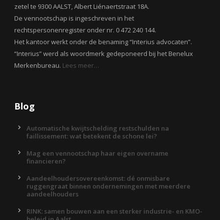
zetel te 9300 AALST, Albert Liénaertstraat 18A.
De vennootschap is ingeschreven in het
rechtspersonenregister onder nr. 0 472 240 144.
Het kantoor werkt onder de benaming “Interius advocaten”.
“Interius” werd als woordmerk gedeponeerd bij het Benelux
Merkenbureau.
Lees meer…
Blog
Automatische kwijtschelding restschulden na
faillissement: wat betekent de schone lei?
Mag een vennootschap haar eigen overname
financieren?
Aandeelhoudersovereenkomst: dé onmisbare
ruggengraat binnen ondernemingen met meerdere
aandeelhouders
RINK: samen bouwen aan een sterker industrie- en KMO-
beleid in Aalst