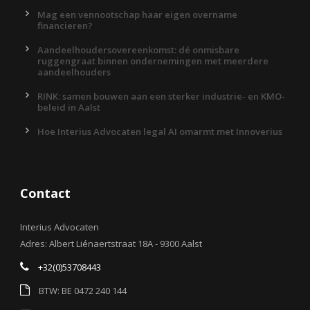
Mag een vennootschap haar eigen overname
financieren?
Aandeelhoudersovereenkomst: dé onmisbare
ruggengraat binnen ondernemingen met meerdere
aandeelhouders
RINK: samen bouwen aan een sterker industrie- en KMO-
beleid in Aalst
Hoe Interius Advocaten legal AI omarmt met Innoverius
Contact
Interius Advocaten
Adres: Albert Liénaertstraat 18A - 9300 Aalst
+32(0)53708443
BTW: BE 0472 240 144