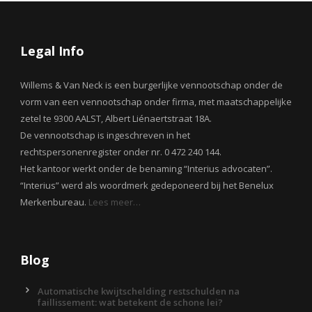
Legal Info
Willems & Van Neck is een burgerlijke vennootschap onder de
vorm van een vennootschap onder firma, met maatschappelijke
zetel te 9300 AALST, Albert Liénaertstraat 18A.
De vennootschap is ingeschreven in het
rechtspersonenregister onder nr. 0 472 240 144.
Het kantoor werkt onder de benaming “Interius advocaten”.
“Interius” werd als woordmerk gedeponeerd bij het Benelux
Merkenbureau.
Lees meer…
Blog
Automatische kwijtschelding restschulden na
faillissement: wat betekent de schone lei?