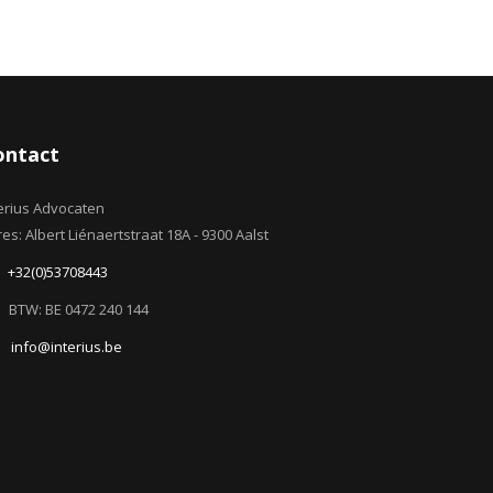
ontact
erius Advocaten
es: Albert Liénaertstraat 18A - 9300 Aalst
+32(0)53708443
BTW: BE 0472 240 144
info@interius.be