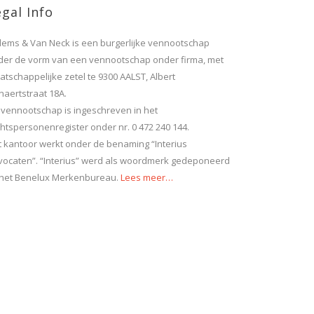
gal Info
llems & Van Neck is een burgerlijke vennootschap
der de vorm van een vennootschap onder firma, met
tschappelijke zetel te 9300 AALST, Albert
naertstraat 18A.
 vennootschap is ingeschreven in het
htspersonenregister onder nr. 0 472 240 144.
t kantoor werkt onder de benaming “Interius
vocaten”. “Interius” werd als woordmerk gedeponeerd
j het Benelux Merkenbureau.
Lees meer…