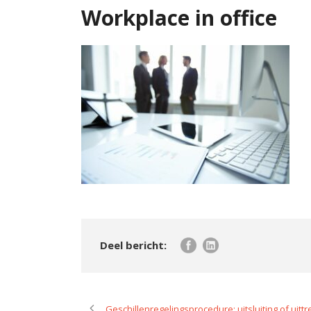
Workplace in office
Geschillenregelingsprocedure: uitsluiting of uit