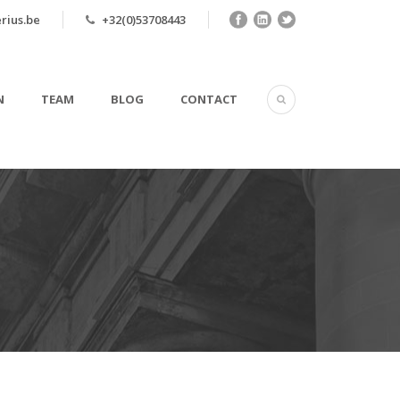
rius.be
+32(0)53708443
N
TEAM
BLOG
CONTACT