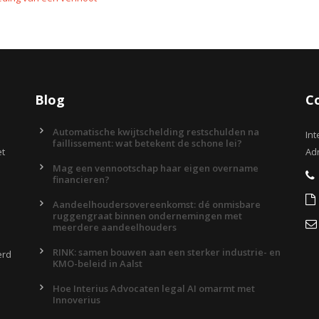
Blog
C
Automatische kwijtschelding restschulden na
Int
faillissement: wat betekent de schone lei?
et
Adr
Mag een vennootschap haar eigen overname
financieren?
Aandeelhoudersovereenkomst: dé onmisbare
ruggengraat binnen ondernemingen met
meerdere aandeelhouders
RINK: samen bouwen aan een sterker industrie- en
erd
KMO-beleid in Aalst
Hoe Interius Advocaten legal AI omarmt met
Innoverius