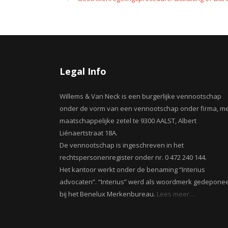
Legal Info
Willems & Van Neck is een burgerlijke vennootschap
onder de vorm van een vennootschap onder firma, m
maatschappelijke zetel te 9300 AALST, Albert
Liénaertstraat 18A.
De vennootschap is ingeschreven in het
rechtspersonenregister onder nr. 0 472 240 144.
Het kantoor werkt onder de benaming “Interius
advocaten”. “Interius” werd als woordmerk gedepone
bij het Benelux Merkenbureau.
Lees meer…