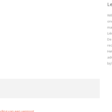
Le
Wi
on
maa
Lié
De
rec
He
ad
bi
treding van een vennoot